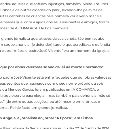
ndeu aqueles que sofriam injustiças, também “visitou muitos
Lisboa e de outras cidades do país”, levando-lhe palavras de
uitas centenas de crianças pela primeira vez a ver o mar e à
s balneares que, com a ajuda dos seus assinantes e amigos, foram
 Balnear de A COMARCA. De boa memória.
grande jornalista que, através da sua caneta, tão bem soube
bem soube anunciar (e defender) tudo o que acreditava e defendia
ja e aos irmãos, o padre José Vicente “era um homem da Igreja e
que por obras valerosas se vão da lei da morte libertando”
 padre José Vicente está entre “aqueles que por obras valerosas
s seus escritos que, assinados com o seu nome próprio ou sob
s ou Mendes Garcia, foram publicados em A COMARCA, o
utilizou e serviu para elogiar, mas também para denunciar não só
s” (de entre outras secções) ou até mesmo em crónicas e
rnal. Foi de facto um grande jornalista.
m Angola, e jornalista do jornal “A Época”, em Lisboa
de Pampilhosa da Serra, onde nasceu no dia 27 de Junho de 1924,