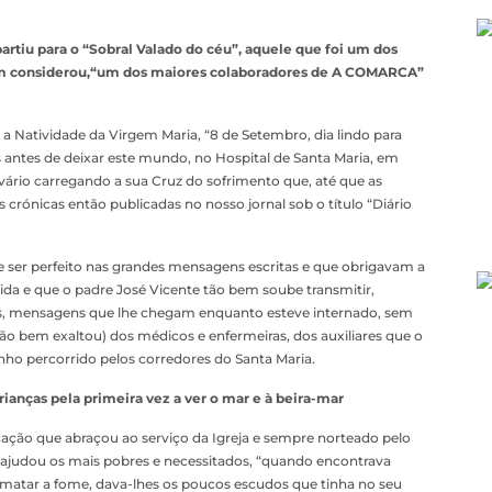
partiu para o “Sobral Valado do céu”, aquele que foi um dos
 considerou,“um dos maiores colaboradores de A COMARCA”
 a Natividade da Virgem Maria, “8 de Setembro, dia lindo para
as antes de deixar este mundo, no Hospital de Santa Maria, em
vário carregando a sua Cruz do sofrimento que, até que as
crónicas então publicadas no nosso jornal sob o título “Diário
e ser perfeito nas grandes mensagens escritas e que obrigavam a
a vida e que o padre José Vicente tão bem soube transmitir,
as, mensagens que lhe chegam enquanto esteve internado, sem
ão bem exaltou) dos médicos e enfermeiras, dos auxiliares que o
ho percorrido pelos corredores do Santa Maria.
ianças pela primeira vez a ver o mar e à beira-mar
ação que abraçou ao serviço da Igreja e sempre norteado pelo
 ajudou os mais pobres e necessitados, “quando encontrava
atar a fome, dava-lhes os poucos escudos que tinha no seu