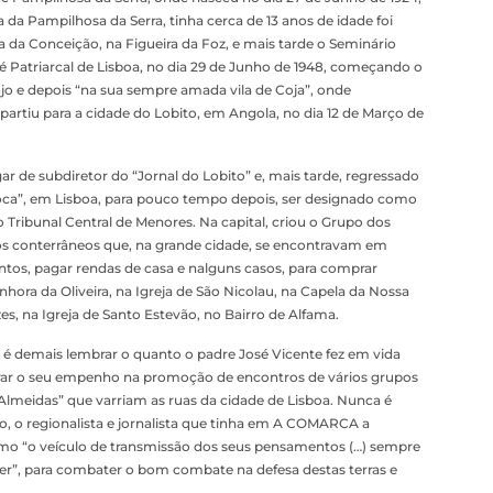
 da Pampilhosa da Serra, tinha cerca de 13 anos de idade foi
da Conceição, na Figueira da Foz, e mais tarde o Seminário
 Patriarcal de Lisboa, no dia 29 de Junho de 1948, começando o
jo e depois “na sua sempre amada vila de Coja”, onde
partiu para a cidade do Lobito, em Angola, no dia 12 de Março de
ar de subdiretor do “Jornal do Lobito” e, mais tarde, regressado
Época”, em Lisboa, para pouco tempo depois, ser designado como
 Tribunal Central de Menores. Na capital, criou o Grupo dos
os conterrâneos que, na grande cidade, se encontravam em
ntos, pagar rendas de casa e nalguns casos, para comprar
hora da Oliveira, na Igreja de São Nicolau, na Capela da Nossa
zes, na Igreja de Santo Estevão, no Bairro de Alfama.
 é demais lembrar o quanto o padre José Vicente fez em vida
rar o seu empenho na promoção de encontros de vários grupos
“Almeidas” que varriam as ruas da cidade de Lisboa. Nunca é
 o regionalista e jornalista que tinha em A COMARCA a
omo “o veículo de transmissão dos seus pensamentos (…) sempre
zer”, para combater o bom combate na defesa destas terras e