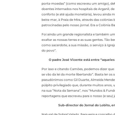
porta-moedas” (como escreveu um amigo), defe
doentes internados nos hospitais de Arganil, de 
conforto (e até ajuda monetária), levou ainda m
beira-mar, à Praia de Mira, através das colónia
patrocinadas pelo nosso jornal. Era a Colónia
Foi ainda um grande regionalista e também um 
exaltar as nossas terras e as suas gentes. Tão 
como sacerdote, a sua missão, o serviço à Igre
do povo”.
O padre José Vicente está entre “aqueles 
Por isso e citando Camões, podemos dizer que o
se vão da lei da morte libertando”. Basta ler o
pseudónimos como Gil Duarte, Almeida Mende
púlpito privilegiado que, durante muitos anos, 
na sua “Nota da Semana”, nos “Mundos & Fundo
reportagens que escreveu para o nosso (e seu) jo
Sub-director do Jornal do Lobito, e
Natural de Sobral Valado, freguesia e concelho 