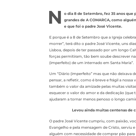
N
o dia 8 de Setembro, fez 35 anos que 
grandes de A COMARCA, como alguém
e que foi o padre José Vicente.
E porque é a 8 de Setembro que a Igreja celebra
morrer”, terá dito o padre José Vicente, uns di
Lisboa, depois de ter passado por um longo Cal
forças permitiram, tão bem soube descrever nas 
(imperfeito) de um internado em Santa Maria”.
Um “Diário (imperfeito” mas que não deixava d
pensar, a refletir, como é breve e frágil a noss
também o valor da amizade pelas muitas visit
esquecer o valor do amor e da dedicação (que t
ajudaram a tornar menos penoso o longo camin
Levou ainda muitas centenas de cr
O padre José Vicente cumpriu, com paixão, voc
Evangelho e pela mensagem de Cristo, serviu e
alguém com necessidade de comprar pão para m