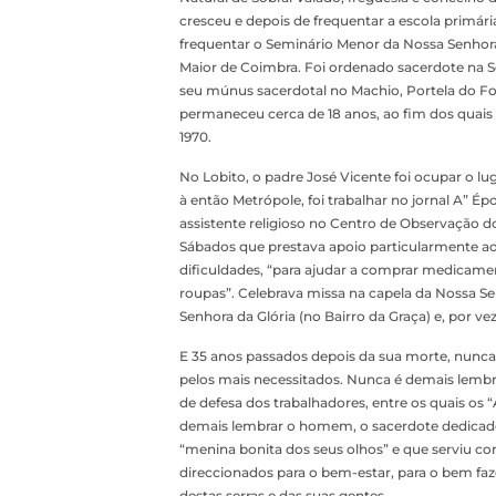
cresceu e depois de frequentar a escola primária
frequentar o Seminário Menor da Nossa Senhora 
Maior de Coimbra. Foi ordenado sacerdote na Sé
seu múnus sacerdotal no Machio, Portela do Fo
permaneceu cerca de 18 anos, ao fim dos quais 
1970.
No Lobito, o padre José Vicente foi ocupar o lug
à então Metrópole, foi trabalhar no jornal A” 
assistente religioso no Centro de Observação do
Sábados que prestava apoio particularmente a
dificuldades, “para ajudar a comprar medicame
roupas”. Celebrava missa na capela da Nossa Sen
Senhora da Glória (no Bairro da Graça) e, por ve
E 35 anos passados depois da sua morte, nunca
pelos mais necessitados. Nunca é demais lemb
de defesa dos trabalhadores, entre os quais os 
demais lembrar o homem, o sacerdote dedicado,
“menina bonita dos seus olhos” e que serviu c
direccionados para o bem-estar, para o bem fa
destas serras e das suas gentes.