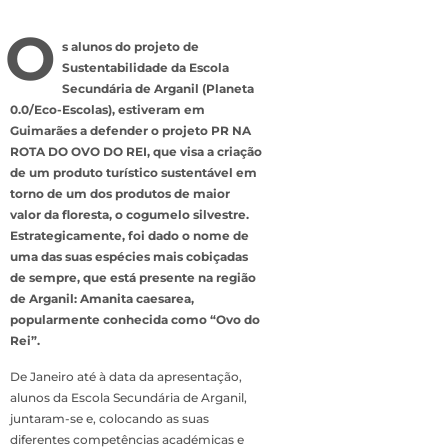
O
s alunos do projeto de
Sustentabilidade da Escola
Secundária de Arganil (Planeta
0.0/Eco-Escolas), estiveram em
Guimarães a defender o projeto PR NA
ROTA DO OVO DO REI, que visa a criação
de um produto turístico sustentável em
torno de um dos produtos de maior
valor da floresta, o cogumelo silvestre.
Estrategicamente, foi dado o nome de
uma das suas espécies mais cobiçadas
de sempre, que está presente na região
de Arganil: Amanita caesarea,
popularmente conhecida como “Ovo do
Rei”.
De Janeiro até à data da apresentação,
alunos da Escola Secundária de Arganil,
juntaram-se e, colocando as suas
diferentes competências académicas e