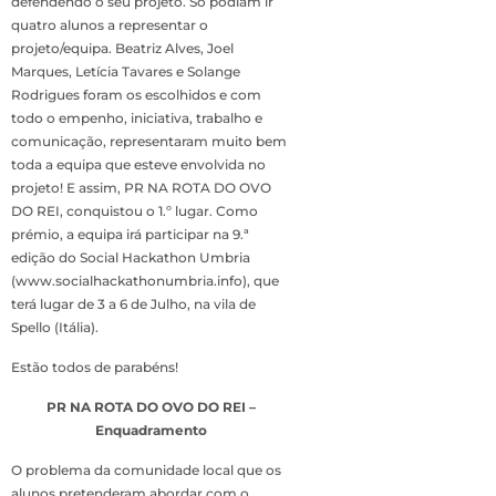
defendendo o seu projeto. Só podiam ir
quatro alunos a representar o
projeto/equipa. Beatriz Alves, Joel
Marques, Letícia Tavares e Solange
Rodrigues foram os escolhidos e com
todo o empenho, iniciativa, trabalho e
comunicação, representaram muito bem
toda a equipa que esteve envolvida no
projeto! E assim, PR NA ROTA DO OVO
DO REI, conquistou o 1.º lugar. Como
prémio, a equipa irá participar na 9.ª
edição do Social Hackathon Umbria
(www.socialhackathonumbria.info), que
terá lugar de 3 a 6 de Julho, na vila de
Spello (Itália).
Estão todos de parabéns!
PR NA ROTA DO OVO DO REI –
Enquadramento
O problema da comunidade local que os
alunos pretenderam abordar com o