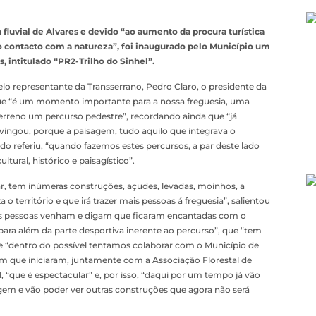
a fluvial de Alvares e devido “ao aumento da procura turística
o contacto com a natureza”, foi inaugurado pelo Município um
, intitulado “PR2-Trilho do Sinhel”.
elo representante da Transserrano, Pedro Claro, o presidente da
que “é um momento importante para a nossa freguesia, uma
erreno um percurso pedestre”, recordando ainda que “já
vingou, porque a paisagem, tudo aquilo que integrava o
do referiu, “quando fazemos estes percursos, a par deste lado
tural, histórico e paisagístico”.
r, tem inúmeras construções, açudes, levadas, moinhos, a
 o território e que irá trazer mais pessoas á freguesia”, salientou
ue as pessoas venham e digam que ficaram encantadas com o
ara além da parte desportiva inerente ao percurso”, que “tem
ue “dentro do possível tentamos colaborar com o Município de
m que iniciaram, juntamente com a Associação Florestal de
l, “que é espectacular” e, por isso, “daqui por um tempo já vão
sagem e vão poder ver outras construções que agora não será