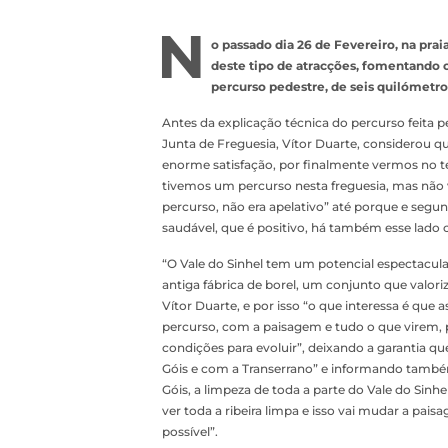
N
o passado dia 26 de Fevereiro, na prai
deste tipo de atracções, fomentando 
percurso pedestre, de seis quilómetros
Antes da explicação técnica do percurso feita p
Junta de Freguesia, Vítor Duarte, considerou 
enorme satisfação, por finalmente vermos no t
tivemos um percurso nesta freguesia, mas não 
percurso, não era apelativo” até porque e segun
saudável, que é positivo, há também esse lado cul
“O Vale do Sinhel tem um potencial espectacula
antiga fábrica de borel, um conjunto que valoriza
Vítor Duarte, e por isso “o que interessa é q
percurso, com a paisagem e tudo o que virem, p
condições para evoluir”, deixando a garantia q
Góis e com a Transerrano” e informando també
Góis, a limpeza de toda a parte do Vale do Sinhe
ver toda a ribeira limpa e isso vai mudar a pai
possível”.