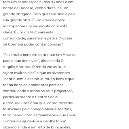
tem um sabor especial, são 93 anos e em
nome da Diocese, venho dizer-lhe um
grande obrigado, pelo que tem sido e pela
sua grande obra. É um grande gosto
acompanhar um sacerdote com esta
idade. É um dia feliz para esta
comunidade, para mim e para a Diocese
de Coimbra poder contar consigo”.
“Faz muito bem em continuar em Alvares
para o que der e vier”, disse ainda D.
Virgílio Antunes, fazendo votos “que
sejam muitos dias” e que os alvarenses
“continuem a acolhê-lo muito bem e que
tenha bons colaboradores para dar
continuidade a todos os seus projectos”,
particularmente o Centro Social
Paroquial, uma obra que, como recordou,
foi iniciada pelo cónego Manuel Martins,
terminando com os “parabéns e que Deus
continue a ajudá-lo e a dar-lhe força”,
dizendo ainda e em jeito de brincadeira,