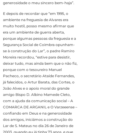
generosidade o meu sincero bem-haja”.
E depois de recordar que “em 1995, o
ambiente na freguesia de Alvares era
muito hostil, posso mesmo afirmar que
era um ambiente de guerra aberta,
porque algumas pessoas da freguesia e a
Segurança Social de Coimbra opunham-
se à construção do Lar”, o padre Ramiro
Moreira recordou, “estive para desistir,
deixar tudo, mas ainda bem que o não fiz,
porque com o tesoureiro Manuel
Pacheco, o secretário Ataíde Fernandes,
já falecidos, o Artur Barata, das Cortes, o
João Alves e o apoio moral do grande
amigo Bispo D. Albino Mamede Cleto,
com a ajuda da comunicação social – A
COMARCA DE ARGANIL e O Varzeeense –
confiando em Deus e na generosidade
dos amigos, iniciámos a construção do
Lar de S. Mateus no dia 26 de Janeiro de
2003, quando eu já tinha 73 anos, e que