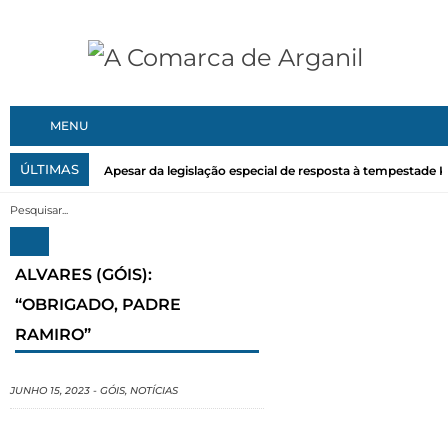
MENU
ÚLTIMAS
Apesar da legislação especial de resposta à tempestade Kri
ALVARES (GÓIS):
“OBRIGADO, PADRE
RAMIRO”
JUNHO 15, 2023
-
GÓIS
,
NOTÍCIAS