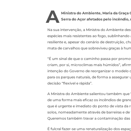
A
Ministra do Ambiente, Maria da Graça C
Serra do Açor afetados pelo incêndio
Na sua intervenção, a Ministra do Ambiente des
espécies mais resistentes ao fogo, sublinhando
resiliente e, apesar do cenário de destruição,
mata de carvalhos que sobreviveu graças à humi
“É um sinal de que o caminho passa por promov
criam, por si, microclimas mais húmidos”, afir
intenção do Governo de reorganizar o modelo de
para os parques naturais, de forma a assegurar
decisão “flexível e rápida”.
A Ministra do Ambiente salientou também que “
de uma forma mais eficaz os incêndios de gran
que é urgente e imediato do ponto de vista da r
solos, nomeadamente através de barreiras e de 
Queremos também travar a contaminação das ág
É fulcral fazer-se uma renaturalização dos espa