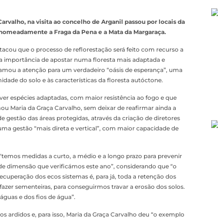
arvalho, na visita ao concelho de Arganil passou por locais da
, nomeadamente a Fraga da Pena e a Mata da Margaraça.
tacou que o processo de reflorestação será feito com recurso a
 a importância de apostar numa floresta mais adaptada e
 chamou a atenção para um verdadeiro “oásis de esperança”, uma
dade do solo e às características da floresta autóctone.
er espécies adaptadas, com maior resistência ao fogo e que
mou Maria da Graça Carvalho, sem deixar de reafirmar ainda a
 gestão das áreas protegidas, através da criação de diretores
 uma gestão “mais direta e vertical”, com maior capacidade de
temos medidas a curto, a médio e a longo prazo para prevenir
de dimensão que verificámos este ano”, considerando que “o
ecuperação dos ecos sistemas é, para já, toda a retenção dos
fazer sementeiras, para conseguirmos travar a erosão dos solos.
uas e dos fios de água”.
ços ardidos e, para isso, Maria da Graça Carvalho deu “o exemplo