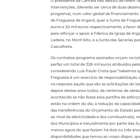
O presidente da Câmara não deixou de referi
intervenções, (deverão ser cerca de duas dezen
programa), num valor global de financiamento a
de Freguesia de Arganil, quer a Junta de Fregues
euros e 20 mil euros respectivamente, a favor d
para reforçar o apoio à Fábrica da Igreja de Ar
Ladeira, no Mont’Alto, e a Junta das Secarias pa
Cascalheira.
Os contratos-programa assinados orçam na total
perfaz um total de 328 mil euros atribuídos pel
considerando Luís Paulo Costa que “sabemos q
Freguesia é um exercício de responsabilização
na resposta àquilo que são as solicitações do 
depois destes anos todos, de centenas de obras 
acontecido se não fosse essa partilha de esforç
estão na ordem do dia, a redução da capacidad
das transferências do Orçamento do Estado par
ao nível da electricidade e dos combustíveis),
dos Municípios e naturalmente por parte das Ju
menos agora do que faziam há dois ou três an
disponibilidades que temos ao vosso dispor, qu