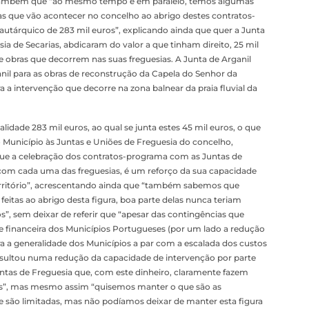
r também que “ao mesmo tempo e em paralelo, temos algumas
as que vão acontecer no concelho ao abrigo destes contratos-
utárquico de 283 mil euros”, explicando ainda que quer a Junta
ia de Secarias, abdicaram do valor a que tinham direito, 25 mil
e obras que decorrem nas suas freguesias. A Junta de Arganil
ganil para as obras de reconstrução da Capela do Senhor da
ra a intervenção que decorre na zona balnear da praia fluvial da
idade 283 mil euros, ao qual se junta estes 45 mil euros, o que
o Município às Juntas e Uniões de Freguesia do concelho,
ue a celebração dos contratos-programa com as Juntas de
 com cada uma das freguesias, é um reforço da sua capacidade
território”, acrescentando ainda que “também sabemos que
feitas ao abrigo desta figura, boa parte delas nunca teriam
os”, sem deixar de referir que “apesar das contingências que
e financeira dos Municípios Portugueses (por um lado a redução
a a generalidade dos Municípios a par com a escalada dos custos
 resultou numa redução da capacidade de intervenção por parte
ntas de Freguesia que, com este dinheiro, claramente fazem
os”, mas mesmo assim “quisemos manter o que são as
e são limitadas, mas não podíamos deixar de manter esta figura