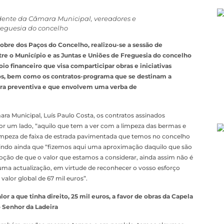
sidente da Câmara Municipal, vereadores e
reguesia do concelho
 nobre dos Paços do Concelho, realizou-se a sessão de
re o Município e as Juntas e Uniões de Freguesia do concelho
o financeiro que visa comparticipar obras e iniciativas
ros, bem como os contratos-programa que se destinam a
tura preventiva e que envolvem uma verba de
ra Municipal, Luís Paulo Costa, os contratos assinados
or um lado, “aquilo que tem a ver com a limpeza das bermas e
limpeza de faixa de estrada pavimentada que temos no concelho
erindo ainda que “fizemos aqui uma aproximação daquilo que são
oção de que o valor que estamos a considerar, ainda assim não é
uma actualização, em virtude de reconhecer o vosso esforço
alor global de 67 mil euros”.
or a que tinha direito, 25 mil euros, a favor de obras da Capela
 Senhor da Ladeira