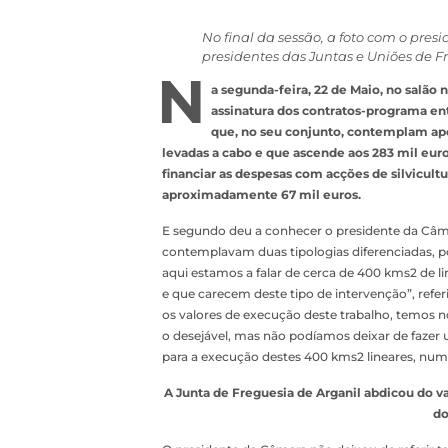
No final da sessão, a foto com o pre
presidentes das Juntas e Uniões de F
N
a segunda-feira, 22 de Maio, no salão
assinatura dos contratos-programa ent
que, no seu conjunto, contemplam apoi
levadas a cabo e que ascende aos 283 mil eu
financiar as despesas com acções de silvicul
aproximadamente 67 mil euros.
E segundo deu a conhecer o presidente da Câma
contemplavam duas tipologias diferenciadas, p
aqui estamos a falar de cerca de 400 kms2 de 
e que carecem deste tipo de intervenção”, ref
os valores de execução deste trabalho, temos n
o desejável, mas não podíamos deixar de fazer 
para a execução destes 400 kms2 lineares, num v
A Junta de Freguesia de Arganil abdicou do val
do