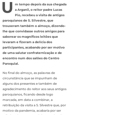
U
m tempo depois da sua chegada
a Arganil, o reitor padre Lucas
Pio, recebeu a visita de antigos
paroquianos de S. Silvestre, que
trouxeram também o almoço, dizendo-
lhe que convidasse outros amigos para
saborear os magníficos leitões que
levaram e fizeram a delícia dos
participantes, acabando por ser motivo
de uma salutar confraternização e de
encontro num dos salões do Centro
Paroquial.
No final do almoço, as palavras de
circunstância que se impunham de
alguns dos presentes e também de
agradecimento do reitor aos seus antigos
paroquianos, ficando desde logo
marcada, em data a combinar, a
retribuição da visita a S. Silvestre que, por
motivo da pandemia, acabaria por ser