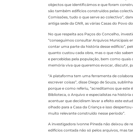
objectos que identificámos e que foram construí
são também edifícios construídos pelas colectiv
Comissões, tudo o que serve ao colectivo”, da
antiga sede da GNR, as várias Casas do Povo do 
No que respeita aos Paços do Concelho, inves
“conseguimos consultar Arquivos Municipais 
contar uma parte da história desse edifício”, 
quanto custou cada obra, mas o que não sabem
e percebidas pela população, bem como quais o
memória viva que queremos evocar, discutir, par
“A plataforma tem uma ferramenta de colabor
escrever coisas”, disse Diego de Souza, sublin
porque e como referiu, “acreditamos que este é
Biblioteca, o Arquivo e especialistas na histó
acentuar que decidiram levar a efeito este est
olhado para a Casa da Criança e isso desperto
muito relevante construído nesse período”.
A investigadora Ivonne Pineda não deixou de re
edifícios contada não só pelos arquivos, mas t