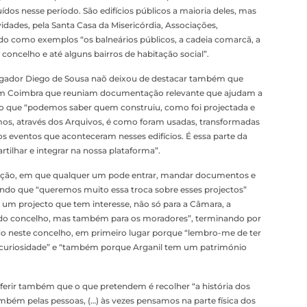
dos nesse período. São edifícios públicos a maioria deles, mas
idades, pela Santa Casa da Misericórdia, Associações,
ndo como exemplos “os balneários públicos, a cadeia comarcã, a
concelho e até alguns bairros de habitação social”.
tigador Diego de Sousa naõ deixou de destacar também que
em Coimbra que reuniam documentação relevante que ajudam a
pelo que “podemos saber quem construiu, como foi projectada e
os, através dos Arquivos, é como foram usadas, transformadas
s eventos que aconteceram nesses edifícios. É essa parte da
tilhar e integrar na nossa plataforma”.
ação, em que qualquer um pode entrar, mandar documentos e
hando que “queremos muito essa troca sobre esses projectos”
 um projecto que tem interesse, não só para a Câmara, a
ria do concelho, mas também para os moradores”, terminando por
udo neste concelho, em primeiro lugar porque “lembro-me de ter
u curiosidade” e “também porque Arganil tem um património
ferir também que o que pretendem é recolher “a história dos
ambém pelas pessoas, (…) às vezes pensamos na parte física dos