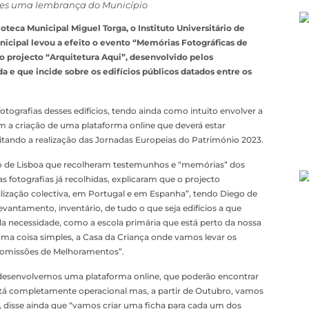
ores uma lembrança do Município
oteca Municipal Miguel Torga, o Instituto Universitário de
nicipal levou a efeito o evento “Memórias Fotográficas de
 projecto “Arquitetura Aqui”, desenvolvido pelos
 e que incide sobre os edifícios públicos datados entre os
tografias desses edifícios, tendo ainda como intuito envolver a
 a criação de uma plataforma online que deverá estar
tando a realização das Jornadas Europeias do Património 2023.
ário de Lisboa que recolheram testemunhos e “memórias” dos
s fotografias já recolhidas, explicaram que o projecto
ilização colectiva, em Portugal e em Espanha”, tendo Diego de
evantamento, inventário, de tudo o que seja edifícios a que
 necessidade, como a escola primária que está perto da nossa
uma coisa simples, a Casa da Criança onde vamos levar os
 Comissões de Melhoramentos”.
“desenvolvemos uma plataforma online, que poderão encontrar
tá completamente operacional mas, a partir de Outubro, vamos
 disse ainda que “vamos criar uma ficha para cada um dos