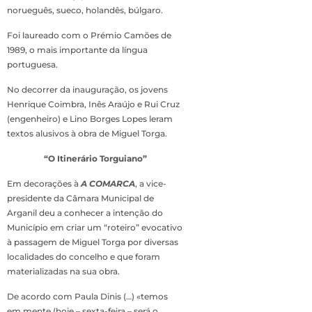
norueguês, sueco, holandês, búlgaro.
Foi laureado com o Prémio Camões de
1989, o mais importante da língua
portuguesa.
No decorrer da inauguração, os jovens
Henrique Coimbra, Inês Araújo e Rui Cruz
(engenheiro) e Lino Borges Lopes leram
textos alusivos à obra de Miguel Torga.
“O Itinerário Torguiano”
Em decorações à
A COMARCA
, a vice-
presidente da Câmara Municipal de
Arganil deu a conhecer a intenção do
Município em criar um “roteiro” evocativo
à passagem de Miguel Torga por diversas
localidades do concelho e que foram
materializadas na sua obra.
De acordo com Paula Dinis (…) «temos
em mente (hoje – sexta-feira – será o