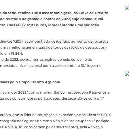
o da sede, realizou-se a assembleia geral da Caixa de Crédito
do relatório de gestão e contas de 2022, cujo destaque vai
cifrou nos 668.292,83 euros, representando uma variação
 a clientes 7,62%, acompanhado de idêntico aumento de recursos
 uma melhoria generalizada de todos os rácios de gestão, com
cio em 18,26%.
no de 2022, devidamente enaltecido pelo conselho de
rciais a nível nacional com a caixa a obter o 13.º lugar no
çadas pelo Grupo Crédito Agrícola
o Consumidor 2022” como melhor Banco, na categoria Pequenos e
cia dos consumidores portugueses, destacando-se com o 1.º
ecutivo, como líder na satisfação e experiência dos Clientes BECX
categoria de Seguros no ramo Não Vida, ao ocupar a 1.ª posição
 CA VIDA, foi considerada pelos seus clientes, pela 4.ª vez, a