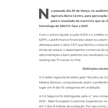
N
o passado dia 29 de Março, no auditóri
Agrícola Beira Centro, para aprovação 
para o resultado do exercício que se 
homóloga de 250,11% face a 2021.
Com o activo líquido a subir 8,15% e o crédito
6,97%, a perfomance financeira observou assim
destaque para o rácio CET1 que fechou o exercí
Ainda de realçar o desempenho comercial do a
administração e bem patente nos resultados come
ranking das 71 Caixas no País.
Distinções alcan
O Crédito Agrícola foi eleito pela “Escolha d
Médios Bancos, conquistando assim a preferên
lugar em 8 das 10 categorias em avaliação.
A CA Seguros foi distinguida, pelo 4.º ano cons
2021 – Best European Customer Experience, na 
em 7 dos 8 índices de avaliação. Por seu turno, a