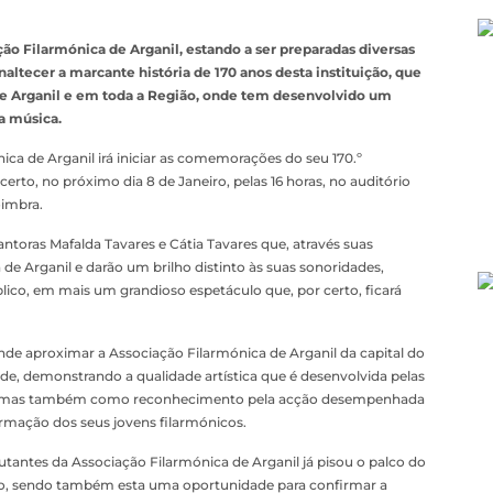
ção Filarmónica de Arganil, estando a ser preparadas diversas
naltecer a marcante história de 170 anos desta instituição, que
de Arganil e em toda a Região, onde tem desenvolvido um
a música.
ica de Arganil irá iniciar as comemorações do seu 170.º
erto, no próximo dia 8 de Janeiro, pelas 16 horas, no auditório
imbra.
antoras Mafalda Tavares e Cátia Tavares que, através suas
e Arganil e darão um brilho distinto às suas sonoridades,
co, em mais um grandioso espetáculo que, por certo, ficará
ende aproximar a Associação Filarmónica de Arganil da capital do
ide, demonstrando a qualidade artística que é desenvolvida pelas
erior, mas também como reconhecimento pela acção desempenhada
rmação dos seus jovens filarmónicos.
antes da Associação Filarmónica de Arganil já pisou o palco do
vo, sendo também esta uma oportunidade para confirmar a