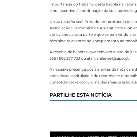
importância do trabalho desta Escola na valoriza
e no incentivo à continuação da sua aprendiza
Nesta ocasião será firmado um protocolo de co
Associação Filarmónica de Arganil, com o obje
vários anos a esta parte e que se tem vindo a es
têm sido relevantes no complemento ao trabalh
A reserva de bilhetes, que têm um custo de 10 e
555 / 966 277 733 ou afarganilense@sapo.pt.
A massiva presença dos amantes da música e do
anos desta instituição e de reconhecer o traba
consolidando-a como uma das mais prestigiadas
PARTILHE ESTA NOTÍCIA
Copyright @ 2012 A Comarca de Arganil - Todos os Di