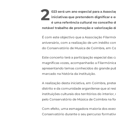
2
023 será um ano especial para a Associa
iniciativas que pretendem dignificar e e
é uma referência cultural no concelho 
notável trabalho de promoção e valorização d
É com este objectivo que a Associação Filarmón
aniversário, com a realização de um inédito conc
do Conservatório de Musica de Coimbra, em Co
Este concerto terá a participação especial das c
magnificas vozes, acompanharão a Filarmónica d
apresentando temas conhecidos do grande publi
marcado na história da instituição.
A realização desta iniciativa, em Coimbra, pret
distrito e da comunidade arganilense que aí res
instituições culturais dos territórios do int
pelo Conservatório de Música de Coimbra na fo
Com efeito, uma esmagadora maioria dos execut
Conservatório durante o seu percurso formati