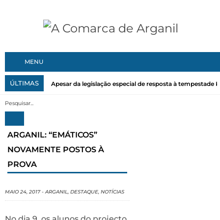
MENU
ÚLTIMAS
Apesar da legislação especial de resposta à tempestade Kri
ARGANIL: “EMÁTICOS”
NOVAMENTE POSTOS À
PROVA
MAIO 24, 2017
-
ARGANIL
,
DESTAQUE
,
NOTÍCIAS
No dia 9, os alunos do projecto