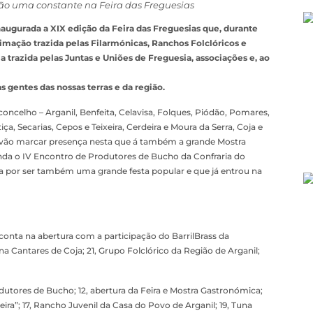
ão uma constante na Feira das Freguesias
é inaugurada a XIX edição da Feira das Freguesias que, durante
animação trazida pelas Filarmónicas, Ranchos Folclóricos e
 trazida pelas Juntas e Uniões de Freguesia, associações e, ao
 gentes das nossas terras e da região.
oncelho – Arganil, Benfeita, Celavisa, Folques, Piódão, Pomares,
ça, Secarias, Cepos e Teixeira, Cerdeira e Moura da Serra, Coja e
que vão marcar presença nesta que á também a grande Mostra
inda o IV Encontro de Produtores de Bucho da Confraria do
por ser também uma grande festa popular e que já entrou na
onta na abertura com a participação do BarrilBrass da
na Cantares de Coja; 21, Grupo Folclórico da Região de Arganil;
odutores de Bucho; 12, abertura da Feira e Mostra Gastronómica;
ra”; 17, Rancho Juvenil da Casa do Povo de Arganil; 19, Tuna