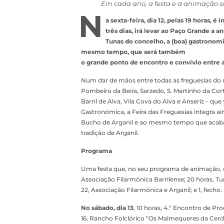
Em cada ano, a festa e a animação s
N
a sexta-feira, dia 12, pelas 19 horas, 
três dias, irá levar ao Paço Grande a 
Tunas do concelho, a (boa) gastronomia
mesmo tempo, que será também
o grande ponto de encontro e convívio entre as
Num dar de mãos entre todas as freguesias do c
Pombeiro da Beira, Sarzedo, S. Martinho da Corti
Barril de Alva, Vila Cova do Alva e Anseriz – 
Gastronómica, a Feira das Freguesias integra a
Bucho de Arganil e ao mesmo tempo que acaba 
tradição de Arganil.
Programa
Uma festa que, no seu programa de animação, c
Associação Filarmónica Barrilense; 20 horas, Tu
22, Associação Filarmónica e Arganil; e 1, fecho.
No sábado, dia 13
, 10 horas, 4.º Encontro de Pr
16, Rancho Folclórico “Os Malmequeres da Cerdei