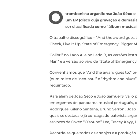
O
trombonista arganilense João Sêco e
um EP (disco cuja gravação é demasia
ser classificada como “álbum musical
O trabalho discográfico – “And the award goes 
Check, Live It Up, State of Emergency, Bigger 
Colibri” no Lado A, e no Lado B, as versões ins
Man” e a versão ao vivo de “State of Emergency
Convenhamos que “And the award goes to:” pro
(num misto de “neo-soul” e “rhythm and blues
requintado.
Para além de João Sêco e João Samuel Silva, o
emergentes do panorama musical português, co
Rodrigues, Gileno Santana, Bruno Serroni, Joã
quais se destaca o já consagrado baterista arga
as vozes de Owen “O’sound” Lee, Tracey Kayy, He
Recorde-se que todos os arranjos e a produção