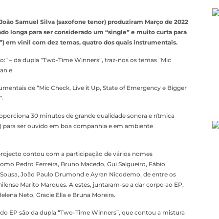
 João Samuel Silva (saxofone tenor) produziram Março de 2022
do longa para ser considerado um “single” e muito curta para
”) em vinil com dez temas, quatro dos quais instrumentais.
to:” – da dupla “Two-Time Winners”, traz-nos os temas “Mic
Man e
trumentais de “Mic Check, Live it Up, State of Emergency e Bigger
”.
porciona 30 minutos de grande qualidade sonora e rítmica
”) para ser ouvido em boa companhia e em ambiente
 projecto contou com a participação de vários nomes
mo Pedro Ferreira, Bruno Macedo, Gui Salgueiro, Fábio
o Sousa, João Paulo Drumond e Ayran Nicodemo, de entre os
nilense Marito Marques. A estes, juntaram-se a dar corpo ao EP,
lena Neto, Gracie Ella e Bruna Moreira.
 do EP são da dupla “Two-Time Winners”, que contou a mistura