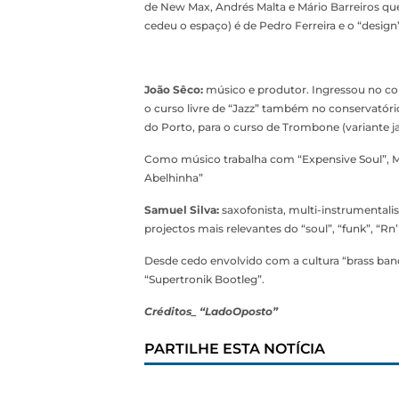
de New Max, Andrés Malta e Mário Barreiros qu
cedeu o espaço) é de Pedro Ferreira e o “desig
João Sêco:
músico e produtor. Ingressou no co
o curso livre de “Jazz” também no conservatório
do Porto, para o curso de Trombone (variante ja
Como músico trabalha com “Expensive Soul”, Mar
Abelhinha”
Samuel Silva:
saxofonista, multi-instrumentalis
projectos mais relevantes do “soul”, “funk”, “R
Desde cedo envolvido com a cultura “brass band
“Supertronik Bootleg”.
Créditos_ “LadoOposto”
PARTILHE ESTA NOTÍCIA