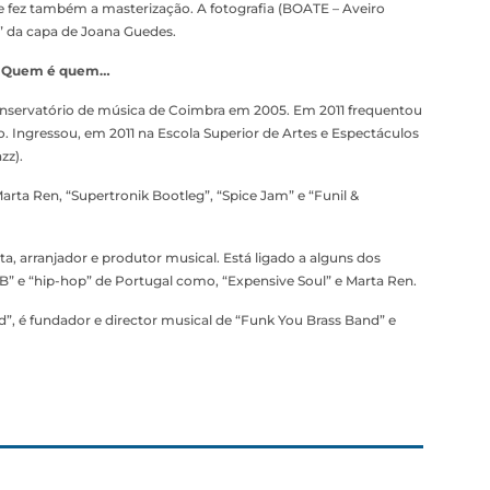
e fez também a masterização. A fotografia (BOATE – Aveiro
n” da capa de Joana Guedes.
Quem é quem…
nservatório de música de Coimbra em 2005. Em 2011 frequentou
. Ingressou, em 2011 na Escola Superior de Artes e Espectáculos
zz).
ta Ren, “Supertronik Bootleg”, “Spice Jam” e “Funil &
ta, arranjador e produtor musical. Está ligado a alguns dos
n’B” e “hip-hop” de Portugal como, “Expensive Soul” e Marta Ren.
”, é fundador e director musical de “Funk You Brass Band” e