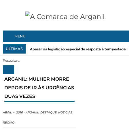
MENU
ÚLTIMAS
Apesar da legislação especial de resposta à tempestade Kri
ARGANIL: MULHER MORRE
DEPOIS DE IR ÀS URGÊNCIAS
DUAS VEZES
ABRIL 4, 2016
-
ARGANIL
,
DESTAQUE
,
NOTÍCIAS
,
REGIÃO