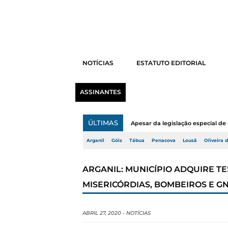
NOTÍCIAS
ESTATUTO EDITORIAL
ASSINANTES
ÚLTIMAS
Apesar da legislação especial de 
Arganil
Góis
Tábua
Penacova
Lousã
Oliveira 
ARGANIL: MUNICÍPIO ADQUIRE TES
MISERICÓRDIAS, BOMBEIROS E G
ABRIL 27, 2020
-
NOTÍCIAS