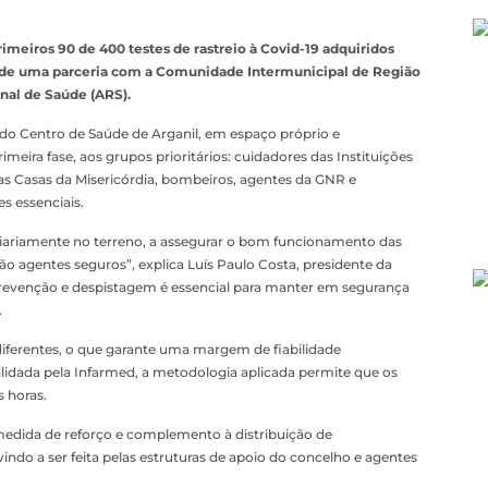
imeiros 90 de 400 testes de rastreio à Covid-19 adquiridos
o de uma parceria com a Comunidade Intermunicipal de Região
nal de Saúde (ARS).
 do Centro de Saúde de Arganil, em espaço próprio e
meira fase, aos grupos prioritários: cuidadores das Instituições
ntas Casas da Misericórdia, bombeiros, agentes da GNR e
s essenciais.
diariamente no terreno, a assegurar o bom funcionamento das
 são agentes seguros”, explica Luís Paulo Costa, presidente da
prevenção e despistagem é essencial para manter em segurança
.
 diferentes, o que garante uma margem de fiabilidade
alidada pela Infarmed, a metodologia aplicada permite que os
 horas.
 medida de reforço e complemento à distribuição de
ndo a ser feita pelas estruturas de apoio do concelho e agentes