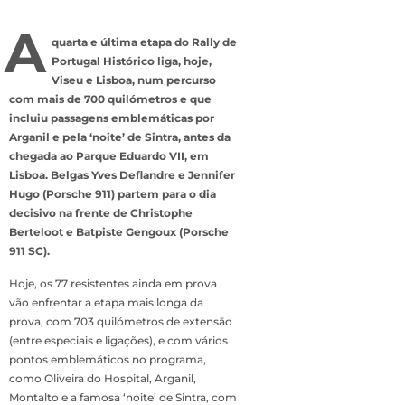
A
quarta e última etapa do Rally de
Portugal Histórico liga, hoje,
Viseu e Lisboa, num percurso
com mais de 700 quilómetros e que
incluiu passagens emblemáticas por
Arganil e pela ‘noite’ de Sintra, antes da
chegada ao Parque Eduardo VII, em
Lisboa. Belgas Yves Deflandre e Jennifer
Hugo (Porsche 911) partem para o dia
decisivo na frente de Christophe
Berteloot e Batpiste Gengoux (Porsche
911 SC).
Hoje, os 77 resistentes ainda em prova
vão enfrentar a etapa mais longa da
prova, com 703 quilómetros de extensão
(entre especiais e ligações), e com vários
pontos emblemáticos no programa,
como Oliveira do Hospital, Arganil,
Montalto e a famosa ‘noite’ de Sintra, com