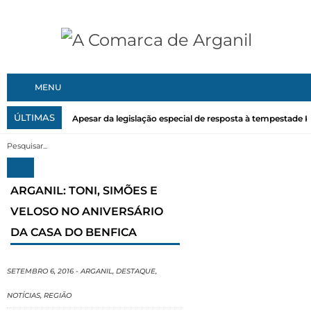
MENU
ÚLTIMAS
Apesar da legislação especial de resposta à tempestade Kri
ARGANIL: TONI, SIMÕES E
VELOSO NO ANIVERSÁRIO
DA CASA DO BENFICA
SETEMBRO 6, 2016
-
ARGANIL
,
DESTAQUE
,
NOTÍCIAS
,
REGIÃO