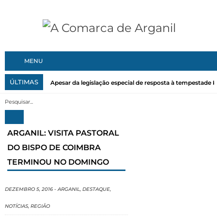
MENU
ÚLTIMAS
Apesar da legislação especial de resposta à tempestade Kri
ARGANIL: VISITA PASTORAL
DO BISPO DE COIMBRA
TERMINOU NO DOMINGO
DEZEMBRO 5, 2016
-
ARGANIL
,
DESTAQUE
,
NOTÍCIAS
,
REGIÃO