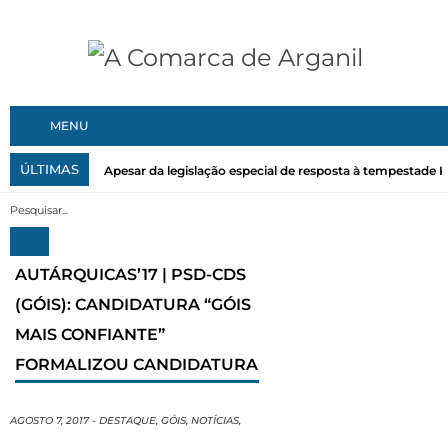
MENU
ÚLTIMAS
Apesar da legislação especial de resposta à tempestade Kri
AUTÁRQUICAS’17 | PSD-CDS
(GÓIS): CANDIDATURA “GÓIS
MAIS CONFIANTE”
FORMALIZOU CANDIDATURA
AGOSTO 7, 2017
-
DESTAQUE
,
GÓIS
,
NOTÍCIAS
,