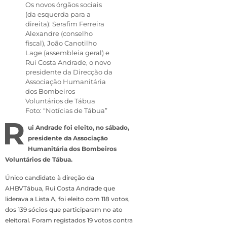
Os novos órgãos sociais
(da esquerda para a
direita): Serafim Ferreira
Alexandre (conselho
fiscal), João Canotilho
Lage (assembleia geral) e
Rui Costa Andrade, o novo
presidente da Direcção da
Associação Humanitária
dos Bombeiros
Voluntários de Tábua
Foto: “Notícias de Tábua”
R
ui Andrade foi eleito, no sábado,
presidente da Associação
Humanitária dos Bombeiros
Voluntários de Tábua.
Único candidato à direção da
AHBVTábua, Rui Costa Andrade que
liderava a Lista A, foi eleito com 118 votos,
dos 139 sócios que participaram no ato
eleitoral. Foram registados 19 votos contra