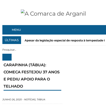
MENU
ÚLTIMAS
Apesar da legislação especial de resposta à tempestade Kri
CARAPINHA (TÁBUA):
COMECA FESTEJOU 37 ANOS
E PEDIU APOIO PARA O
TELHADO
JUNHO 26, 2025
-
NOTÍCIAS
,
TÁBUA