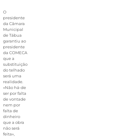
O
presidente
da Câmara
Municipal
de Tábua
garantiu ao
presidente
da COMECA
que a
substituição
do telhado
será uma
realidade.
«Não há-de
ser por falta
de vontade
nem por
falta de
dinheiro
que a obra
não será
feita»,