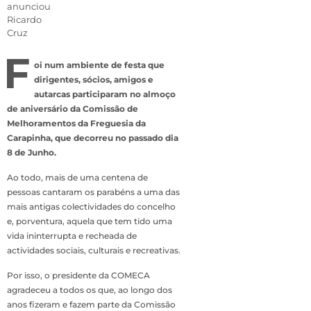
anunciou
Ricardo
Cruz
F
oi num ambiente de festa que
dirigentes, sócios, amigos e
autarcas participaram no almoço
de aniversário da Comissão de
Melhoramentos da Freguesia da
Carapinha, que decorreu no passado dia
8 de Junho.
Ao todo, mais de uma centena de
pessoas cantaram os parabéns a uma das
mais antigas colectividades do concelho
e, porventura, aquela que tem tido uma
vida ininterrupta e recheada de
actividades sociais, culturais e recreativas.
Por isso, o presidente da COMECA
agradeceu a todos os que, ao longo dos
anos fizeram e fazem parte da Comissão