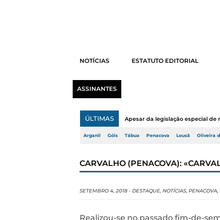
NOTÍCIAS
ESTATUTO EDITORIAL
ASSINANTES
ÚLTIMAS
Apesar da legislação especial de 
Arganil
Góis
Tábua
Penacova
Lousã
Oliveira 
CARVALHO (PENACOVA): «CARVAL
SETEMBRO 4, 2018
-
DESTAQUE
,
NOTÍCIAS
,
PENACOVA
,
Realizou-se no passado fim-de-sem