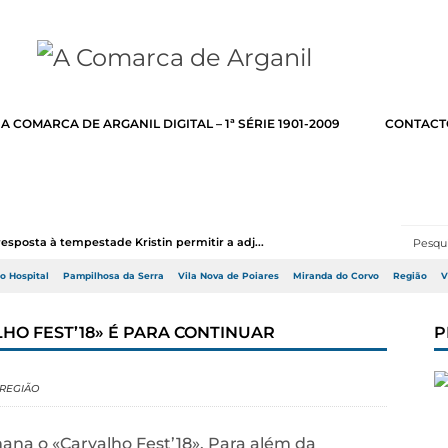
A COMARCA DE ARGANIL DIGITAL – 1ª SÉRIE 1901-2009
CONTACT
resposta à tempestade Kristin permitir a adj...
do Hospital
Pampilhosa da Serra
Vila Nova de Poiares
Miranda do Corvo
Região
V
HO FEST’18» É PARA CONTINUAR
P
REGIÃO
ana o «Carvalho Fest’18». Para além da