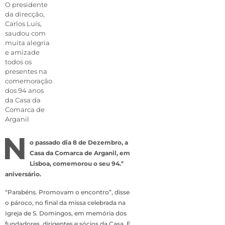
O presidente
da direcção,
Carlos Luís,
saudou com
muita alegria
e amizade
todos os
presentes na
comemoração
dos 94 anos
da Casa da
Comarca de
Arganil
N
o passado dia 8 de Dezembro, a
Casa da Comarca de Arganil, em
Lisboa, comemorou o seu 94.º
aniversário.
“Parabéns. Promovam o encontro”, disse
o pároco, no final da missa celebrada na
Igreja de S. Domingos, em memória dos
fundadores, dirigentes e sócios da Casa. E