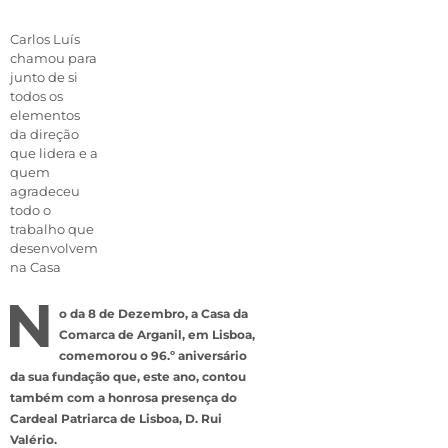
Carlos Luís
chamou para
junto de si
todos os
elementos
da direção
que lidera e a
quem
agradeceu
todo o
trabalho que
desenvolvem
na Casa
N
o da 8 de Dezembro, a Casa da
Comarca de Arganil, em Lisboa,
comemorou o 96.º aniversário
da sua fundação que, este ano, contou
também com a honrosa presença do
Cardeal Patriarca de Lisboa, D. Rui
Valério.