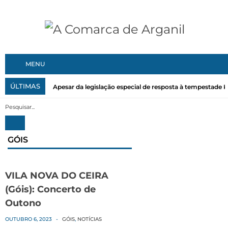
MENU
ÚLTIMAS
Apesar da legislação especial de resposta à tempestade Kri
GÓIS
VILA NOVA DO CEIRA
(Góis): Concerto de
Outono
OUTUBRO 6, 2023
-
GÓIS
,
NOTÍCIAS