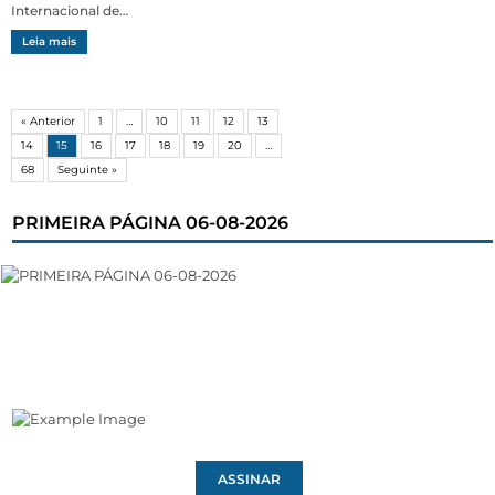
Internacional de…
Leia mais
« Anterior
1
…
10
11
12
13
14
15
16
17
18
19
20
…
68
Seguinte »
PRIMEIRA PÁGINA 06-08-2026
ASSINAR