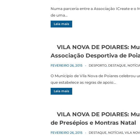
Numa parceria entre a Associação ICreate e o Mu
de uma…
Leia mais
VILA NOVA DE POIARES: Mun
Associação Desportiva de Poi
FEVEREIRO 26, 2015
-
DESPORTO
,
DESTAQUE
,
NOTÍCI
O Município de Vila Nova de Poiares celebrou 
que estabelece as regras de apoio…
Leia mais
VILA NOVA DE POIARES: Mun
de Presépios e Montras Natal
FEVEREIRO 26, 2015
-
DESTAQUE
,
NOTÍCIAS
,
VILA NOV