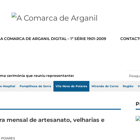
A COMARCA DE ARGANIL DIGITAL – 1ª SÉRIE 1901-2009
CONTACT
numa cerimónia que reuniu representantes do Go...
do Hospital
Pampilhosa da Serra
Vila Nova de Poiares
Miranda do Corvo
Região
V
P
 mensal de artesanato, velharias e
 POIARES