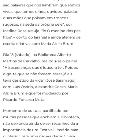
são palavras que nos lembram que somos
vivos, que temos olhos, ouvidos, paladar,
duas mãos que poisam em troncos
rugosos, na seda da própria pele”, por
Matilde Rosa Araújo, “in O menino dos pés
frios” – conto do laranjal e ainda ateliers de
escrita criativa. com Maria Alzira Brum
Dia 18 (sábado), na Biblioteca Alberto
Martins de Carvalho, realizou-se o painel
“Há esperanças que é loucura ter. Pois eu
digo-te que se não fossem essas já eu
teria desistido da vida” (José Saramago),
com Luís Osório, Alexandre Gossn, Maria
Alzira Brum e que foi moderado por
Ricardo Fonseca Mota.
Momento de cultura, partilhado por
muitas pessoas que enchiam a Biblioteca,
não deixando ainda de ser reconhecida a
importância de um Festival Literário para
o interior, “era uma necessidade, (…) era