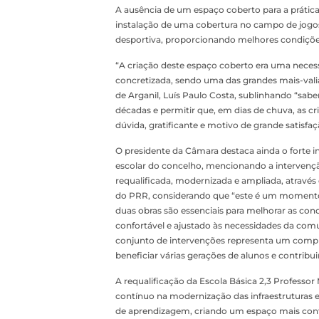
A ausência de um espaço coberto para a prática
instalação de uma cobertura no campo de jogos e
desportiva, proporcionando melhores condições
“A criação deste espaço coberto era uma necess
concretizada, sendo uma das grandes mais-vali
de Arganil, Luís Paulo Costa, sublinhando “sabe
décadas e permitir que, em dias de chuva, as c
dúvida, gratificante e motivo de grande satisfaç
O presidente da Câmara destaca ainda o forte in
escolar do concelho, mencionando a intervenção
requalificada, modernizada e ampliada, atravé
do PRR, considerando que “este é um momento 
duas obras são essenciais para melhorar as co
confortável e ajustado às necessidades da com
conjunto de intervenções representa um comp
beneficiar várias gerações de alunos e contribu
A requalificação da Escola Básica 2,3 Profess
contínuo na modernização das infraestruturas e
de aprendizagem, criando um espaço mais confor