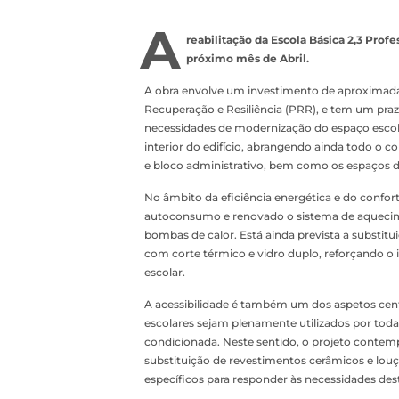
A
reabilitação da Escola Básica 2,3 Prof
próximo mês de Abril.
A obra envolve um investimento de aproximada
Recuperação e Resiliência (PRR), e tem um praz
necessidades de modernização do espaço escolar 
interior do edifício, abrangendo ainda todo o co
e bloco administrativo, bem como os espaços de
No âmbito da eficiência energética e do confort
autoconsumo e renovado o sistema de aquecime
bombas de calor. Está ainda prevista a substitu
com corte térmico e vidro duplo, reforçando o 
escolar.
A acessibilidade é também um dos aspetos cent
escolares sejam plenamente utilizados por tod
condicionada. Neste sentido, o projeto contemp
substituição de revestimentos cerâmicos e lou
específicos para responder às necessidades dest