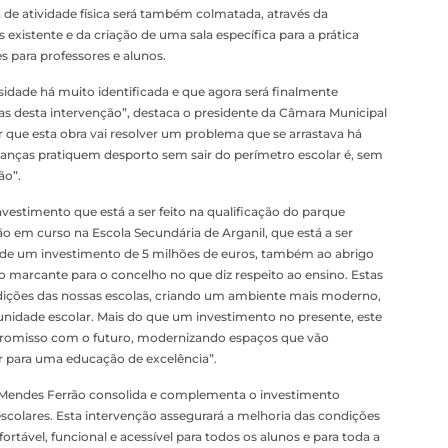
 de atividade física será também colmatada, através da
xistente e da criação de uma sala específica para a prática
 para professores e alunos.
idade há muito identificada e que agora será finalmente
as desta intervenção”, destaca o presidente da Câmara Municipal
r que esta obra vai resolver um problema que se arrastava há
rianças pratiquem desporto sem sair do perímetro escolar é, sem
ão”.
vestimento que está a ser feito na qualificação do parque
 em curso na Escola Secundária de Arganil, que está a ser
s de um investimento de 5 milhões de euros, também ao abrigo
marcante para o concelho no que diz respeito ao ensino. Estas
ndições das nossas escolas, criando um ambiente mais moderno,
unidade escolar. Mais do que um investimento no presente, este
romisso com o futuro, modernizando espaços que vão
ir para uma educação de excelência”.
or Mendes Ferrão consolida e complementa o investimento
scolares. Esta intervenção assegurará a melhoria das condições
tável, funcional e acessível para todos os alunos e para toda a