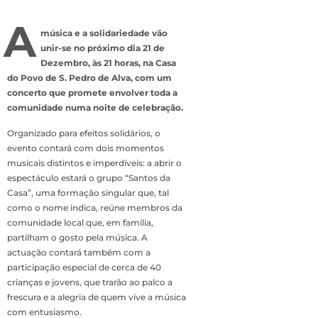
A
música e a solidariedade vão
unir-se no próximo dia 21 de
Dezembro, às 21 horas, na Casa
do Povo de S. Pedro de Alva, com um
concerto que promete envolver toda a
comunidade numa noite de celebração.
Organizado para efeitos solidários, o
evento contará com dois momentos
musicais distintos e imperdíveis: a abrir o
espectáculo estará o grupo “Santos da
Casa”, uma formação singular que, tal
como o nome indica, reúne membros da
comunidade local que, em família,
partilham o gosto pela música. A
actuação contará também com a
participação especial de cerca de 40
crianças e jovens, que trarão ao palco a
frescura e a alegria de quem vive a música
com entusiasmo.