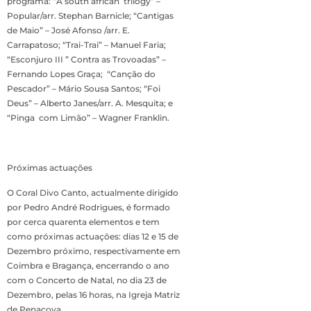
programa: “A south african trilogy” –
Popular/arr. Stephan Barnicle; “Cantigas
de Maio” – José Afonso /arr. E.
Carrapatoso; “Trai-Trai” – Manuel Faria;
“Esconjuro III ” Contra as Trovoadas” –
Fernando Lopes Graça; “Canção do
Pescador” – Mário Sousa Santos; “Foi
Deus” – Alberto Janes/arr. A. Mesquita; e
“Pinga com Limão” – Wagner Franklin.
Próximas actuações
O Coral Divo Canto, actualmente dirigido
por Pedro André Rodrigues, é formado
por cerca quarenta elementos e tem
como próximas actuações: dias 12 e 15 de
Dezembro próximo, respectivamente em
Coimbra e Bragança, encerrando o ano
com o Concerto de Natal, no dia 23 de
Dezembro, pelas 16 horas, na Igreja Matriz
de Penacova.