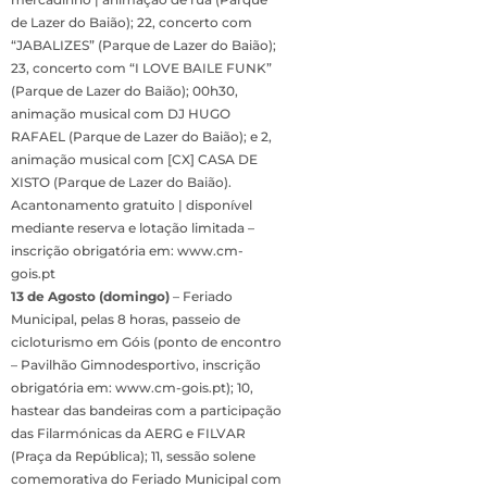
de Lazer do Baião); 22, concerto com
“JABALIZES” (Parque de Lazer do Baião);
23, concerto com “I LOVE BAILE FUNK”
(Parque de Lazer do Baião); 00h30,
animação musical com DJ HUGO
RAFAEL (Parque de Lazer do Baião); e 2,
animação musical com [CX] CASA DE
XISTO (Parque de Lazer do Baião).
Acantonamento gratuito | disponível
mediante reserva e lotação limitada –
inscrição obrigatória em: www.cm-
gois.pt
13 de Agosto (domingo)
– Feriado
Municipal, pelas 8 horas, passeio de
cicloturismo em Góis (ponto de encontro
– Pavilhão Gimnodesportivo, inscrição
obrigatória em: www.cm-gois.pt); 10,
hastear das bandeiras com a participação
das Filarmónicas da AERG e FILVAR
(Praça da República); 11, sessão solene
comemorativa do Feriado Municipal com