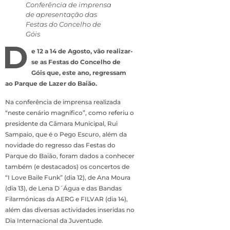
Conferência de imprensa
de apresentação das
Festas do Concelho de
Góis
D
e 12 a 14 de Agosto, vão realizar-
se as Festas do Concelho de
Góis que, este ano, regressam
ao Parque de Lazer do Baião.
Na conferência de imprensa realizada
“neste cenário magnífico”, como referiu o
presidente da Câmara Municipal, Rui
Sampaio, que é o Pego Escuro, além da
novidade do regresso das Festas do
Parque do Baião, foram dados a conhecer
também (e destacados) os concertos de
“I Love Baile Funk” (dia 12), de Ana Moura
(dia 13), de Lena D´Água e das Bandas
Filarmónicas da AERG e FILVAR (dia 14),
além das diversas actividades inseridas no
Dia Internacional da Juventude.