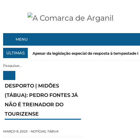
MENU
ÚLTIMAS
Apesar da legislação especial de resposta à tempestade Kri
DESPORTO | MIDÕES
(TÁBUA): PEDRO FONTES JÁ
NÃO É TREINADOR DO
TOURIZENSE
MARÇO 9, 2023
-
NOTÍCIAS
,
TÁBUA