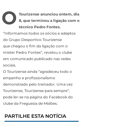
O
Tourizense anunciou ontem, dia
8, que terminou a ligação com o
técnico Pedro Fontes.
“Informamos todos os sócios e adeptos
do Grupo Desportivo Tourizense
que chegou o fim da ligação com o
mister Pedro Fontes”, revelou o clube
em comunicado publicado nas redes
sociais.
O Tourizense ainda “agradeceu todo o
empenho e profissionalismo
demonstrado pelo treinador. Uma vez
Tourizense, Tourizense para sempre”,
pode ler-se na página do Facebook do
clube da Freguesia de Midões.
PARTILHE ESTA NOTÍCIA