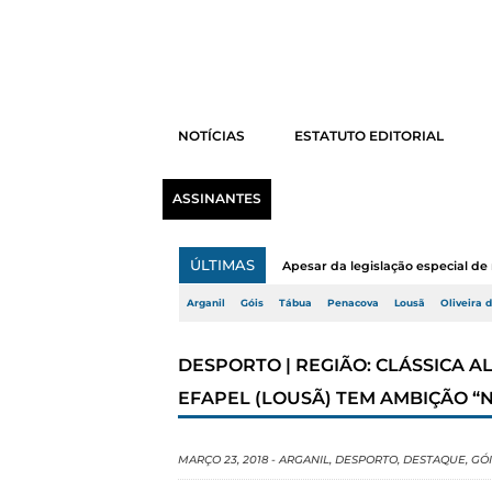
NOTÍCIAS
ESTATUTO EDITORIAL
ASSINANTES
ÚLTIMAS
Apesar da legislação especial de 
Arganil
Góis
Tábua
Penacova
Lousã
Oliveira 
DESPORTO | REGIÃO: CLÁSSICA A
EFAPEL (LOUSÃ) TEM AMBIÇÃO “
MARÇO 23, 2018
-
ARGANIL
,
DESPORTO
,
DESTAQUE
,
GÓI