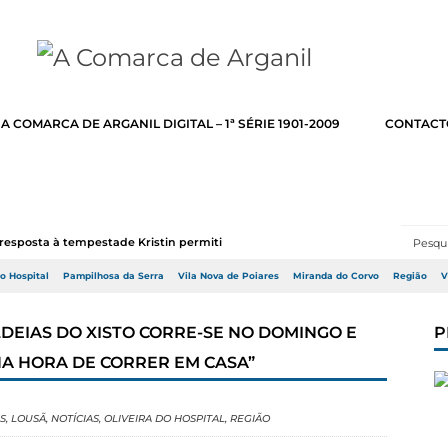
A COMARCA DE ARGANIL DIGITAL – 1ª SÉRIE 1901-2009
CONTACT
resposta à tempestade Kristin permitir a adj...
do Hospital
Pampilhosa da Serra
Vila Nova de Poiares
Miranda do Corvo
Região
V
LDEIAS DO XISTO CORRE-SE NO DOMINGO E
P
NA HORA DE CORRER EM CASA”
S
,
LOUSÃ
,
NOTÍCIAS
,
OLIVEIRA DO HOSPITAL
,
REGIÃO