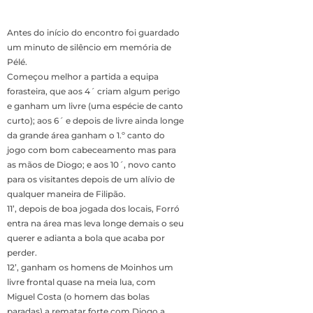
Antes do início do encontro foi guardado
um minuto de silêncio em memória de
Pélé.
Começou melhor a partida a equipa
forasteira, que aos 4´ criam algum perigo
e ganham um livre (uma espécie de canto
curto); aos 6´ e depois de livre ainda longe
da grande área ganham o 1.º canto do
jogo com bom cabeceamento mas para
as mãos de Diogo; e aos 10´, novo canto
para os visitantes depois de um alívio de
qualquer maneira de Filipão.
11’, depois de boa jogada dos locais, Forró
entra na área mas leva longe demais o seu
querer e adianta a bola que acaba por
perder.
12’, ganham os homens de Moinhos um
livre frontal quase na meia lua, com
Miguel Costa (o homem das bolas
paradas) a rematar forte com Diogo a