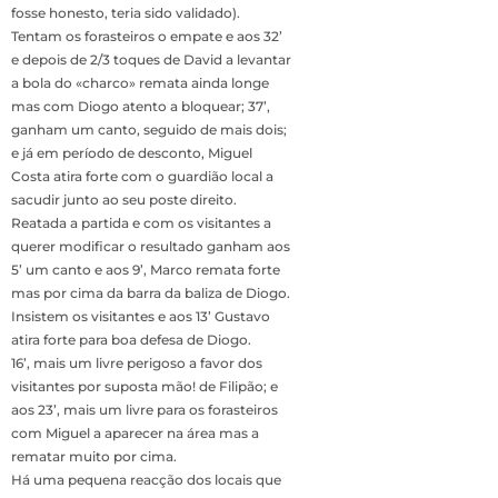
fosse honesto, teria sido validado).
Tentam os forasteiros o empate e aos 32’
e depois de 2/3 toques de David a levantar
a bola do «charco» remata ainda longe
mas com Diogo atento a bloquear; 37’,
ganham um canto, seguido de mais dois;
e já em período de desconto, Miguel
Costa atira forte com o guardião local a
sacudir junto ao seu poste direito.
Reatada a partida e com os visitantes a
querer modificar o resultado ganham aos
5’ um canto e aos 9’, Marco remata forte
mas por cima da barra da baliza de Diogo.
Insistem os visitantes e aos 13’ Gustavo
atira forte para boa defesa de Diogo.
16’, mais um livre perigoso a favor dos
visitantes por suposta mão! de Filipão; e
aos 23’, mais um livre para os forasteiros
com Miguel a aparecer na área mas a
rematar muito por cima.
Há uma pequena reacção dos locais que