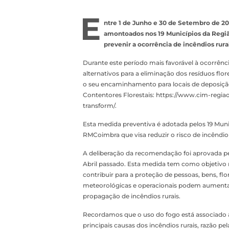
E
ntre 1 de Junho e 30 de Setembro de 20
amontoados nos 19 Municípios da Regi
prevenir a ocorrência de incêndios rurai
Durante este período mais favorável à ocorrênc
alternativos para a eliminação dos resíduos flo
o seu encaminhamento para locais de deposiçã
Contentores Florestais: https://www.cim-regi
transform/.
Esta medida preventiva é adotada pelos 19 Mun
RMCoimbra que visa reduzir o risco de incêndio
A deliberação da recomendação foi aprovada pe
Abril passado. Esta medida tem como objetivo 
contribuir para a proteção de pessoas, bens, fl
meteorológicas e operacionais podem aumentar 
propagação de incêndios rurais.
Recordamos que o uso do fogo está associado a v
principais causas dos incêndios rurais, razão 