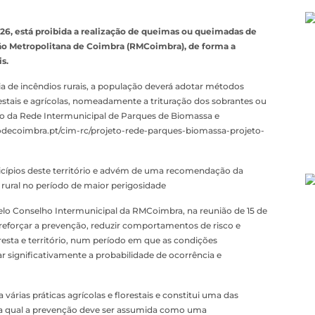
26, está proibida a realização de queimas ou queimadas de
ão Metropolitana de Coimbra (RMCoimbra), de forma a
s.
ia de incêndios rurais, a população deverá adotar métodos
restais e agrícolas, nomeadamente a trituração dos sobrantes ou
o da Rede Intermunicipal de Parques de Biomassa e
aodecoimbra.pt/cim-rc/projeto-rede-parques-biomassa-projeto-
icípios deste território e advém de uma recomendação da
 rural no período de maior perigosidade
lo Conselho Intermunicipal da RMCoimbra, na reunião de 15 de
reforçar a prevenção, reduzir comportamentos de risco e
oresta e território, num período em que as condições
significativamente a probabilidade de ocorrência e
árias práticas agrícolas e florestais e constitui uma das
pela qual a prevenção deve ser assumida como uma