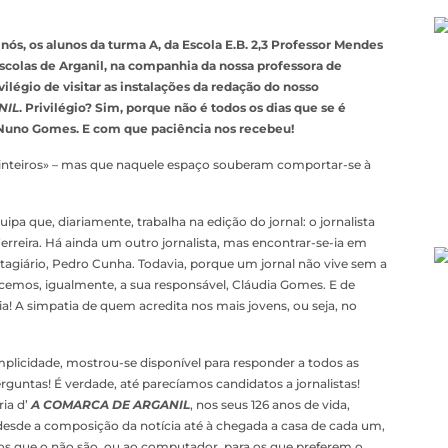
nós, os alunos da turma A, da Escola E.B. 2,3 Professor Mendes
scolas de Arganil, na companhia da nossa professora de
vilégio de visitar as instalações da redação do nosso
NIL
. Privilégio? Sim, porque não é todos os dias que se é
r. Nuno Gomes. E com que paciência nos recebeu!
inteiros» – mas que naquele espaço souberam comportar-se à
pa que, diariamente, trabalha na edição do jornal: o jornalista
erreira. Há ainda um outro jornalista, mas encontrar-se-ia em
tagiário, Pedro Cunha. Todavia, porque um jornal não vive sem a
cemos, igualmente, a sua responsável, Cláudia Gomes. E de
! A simpatia de quem acredita nos mais jovens, ou seja, no
licidade, mostrou-se disponível para responder a todos as
rguntas! É verdade, até parecíamos candidatos a jornalistas!
ria d’
A COMARCA DE ARGANIL
, nos seus 126 anos de vida,
desde a composição da notícia até à chegada a casa de cada um,
 os que o não são, ou ao computador, para os que preferem o