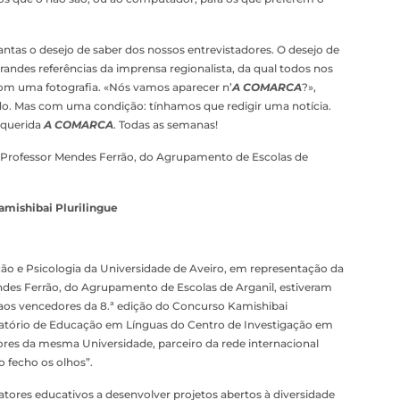
antas o desejo de saber dos nossos entrevistadores. O desejo de
ndes referências da imprensa regionalista, da qual todos nos
om uma fotografia. «Nós vamos aparecer n’
A COMARCA
?»,
do. Mas com uma condição: tínhamos que redigir uma notícia.
 querida
A COMARCA
. Todas as semanas!
la Professor Mendes Ferrão, do Agrupamento de Escolas de
mishibai Plurilingue
o e Psicologia da Universidade de Aveiro, em representação da
endes Ferrão, do Agrupamento de Escolas de Arganil, estiveram
aos vencedores da 8.ª edição do Concurso Kamishibai
ratório de Educação em Línguas do Centro de Investigação em
res da mesma Universidade, parceiro da rede internacional
 fecho os olhos”.
 atores educativos a desenvolver projetos abertos à diversidade