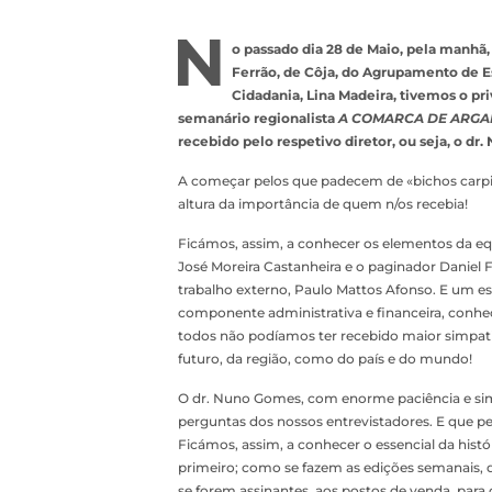
N
o passado dia 28 de Maio, pela manhã, 
Ferrão, de Côja, do Agrupamento de E
Cidadania, Lina Madeira, tivemos o pri
semanário regionalista
A COMARCA DE ARGA
recebido pelo respetivo diretor, ou seja, o d
A começar pelos que padecem de «bichos carp
altura da importância de quem n/os recebia!
Ficámos, assim, a conhecer os elementos da equi
José Moreira Castanheira e o paginador Daniel F
trabalho externo, Paulo Mattos Afonso. E um es
componente administrativa e financeira, conhe
todos não podíamos ter recebido maior simpatia
futuro, da região, como do país e do mundo!
O dr. Nuno Gomes, com enorme paciência e simp
perguntas dos nossos entrevistadores. E que pe
Ficámos, assim, a conhecer o essencial da histó
primeiro; como se fazem as edições semanais, 
se forem assinantes, aos postos de venda, para