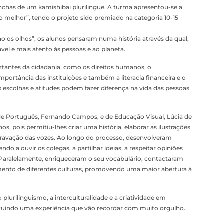
ranchas de um kamishibai plurilingue. A turma apresentou-se a
melhor”, tendo o projeto sido premiado na categoria 10-15
 os olhos”, os alunos pensaram numa história através da qual,
l e mais atento às pessoas e ao planeta.
rtantes da cidadania, como os direitos humanos, o
portância das instituições e também a literacia financeira e o
colhas e atitudes podem fazer diferença na vida das pessoas
 de Português, Fernando Campos, e de Educação Visual, Lúcia de
os, pois permitiu-lhes criar uma história, elaborar as ilustrações
 gravação das vozes. Ao longo do processo, desenvolveram
o a ouvir os colegas, a partilhar ideias, a respeitar opiniões
. Paralelamente, enriqueceram o seu vocabulário, contactaram
ento de diferentes culturas, promovendo uma maior abertura à
 plurilinguismo, a interculturalidade e a criatividade em
ituindo uma experiência que vão recordar com muito orgulho.