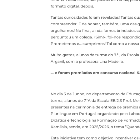
formato digital, depois.
Tantas curiosidades foram reveladas! Tantas qu
compreender. E de honrar, também, uma das gra
orgulhamos! No final, ainda fomos brindados c
perguntou um colega. «Sim!», foi-nos respondi
Prometemos e… cumprimos! Tal como a nossa
Muito gratos, alunos da turma do 7.º , da Esco
Arganil, com a professora Lina Madeira.
… e foram premiados em concurso nacional Ka
No dia 3 de Junho, no departamento de Educaçã
turma, alunos do 7.ºA da Escola EB 2,3 Prof. M
presentes na cerimónia de entrega de prémios 
Plurilingue em Portugal, organizado pelo Labo
Didática e Tecnologia na Formação de Formado
Kamilala, sendo, em 2025/2026, o tema “Quando
Esta iniciativa tem como objetivo incentivar os