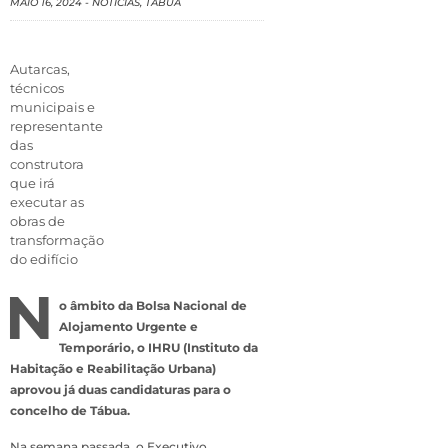
MAIO 16, 2024
-
NOTÍCIAS
,
TÁBUA
Autarcas,
técnicos
municipais e
representante
das
construtora
que irá
executar as
obras de
transformação
do edifício
N
o âmbito da Bolsa Nacional de
Alojamento Urgente e
Temporário, o IHRU (Instituto da
Habitação e Reabilitação Urbana)
aprovou já duas candidaturas para o
concelho de Tábua.
Na semana passada, o Executivo