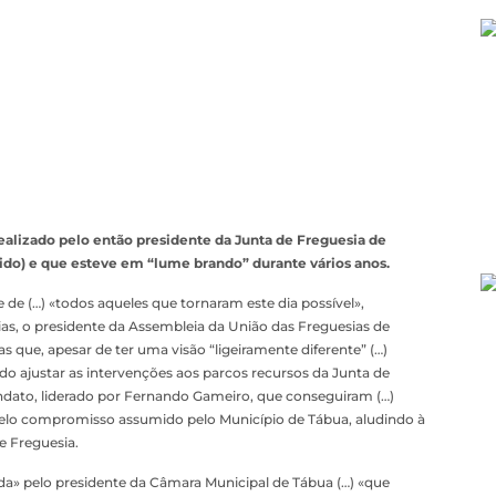
ealizado pelo então presidente da Junta de Freguesia de
cido) e que esteve em “lume brando” durante vários anos.
e (…) «todos aqueles que tornaram este dia possível»,
s, o presidente da Assembleia da União das Freguesias de
as que, apesar de ter uma visão “ligeiramente diferente” (…)
o ajustar as intervenções aos parcos recursos da Junta de
andato, liderado por Fernando Gameiro, que conseguiram (…)
pelo compromisso assumido pelo Município de Tábua, aludindo à
e Freguesia.
ada» pelo presidente da Câmara Municipal de Tábua (…) «que