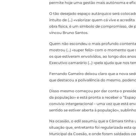
permite hoje uma gestão mais autónoma e efica
O tão desejado espaço autárquico será colocado
intuito de (…) «valorizar quem cá vive e acredita
obra física, é um símbolo de compromisso, de 
vincou Bruno Santos.
Quem não escondeu o mais profundo contentame
mostrou (…) «super feliz» com o momento que s
os que estiveram envolvidos, ao longo dos anos,
Executivo camarário (…) «pela ajuda que nos te
Fernando Gameiro deixou claro que a nova sed
que destacou a polivalência do mesmo, podendo 
Disso mesmo começou por dar conta o president
da população» e está pronta a receber o “Espaç
convívio intergeracional – uma vez que está envo
sentido se estiver aberta à população», sublinh
Na ocasião, o edil assumiu que a Câmara tinha 
situação que, entretanto foi regularizada esta qu
Municipal da Coesão, e onde foram saldados cer