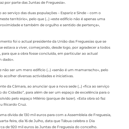
z por parte das Juntas de Freguesia».
 ao serviço das duas populações – Espariz e Sinde – com o
 neste território», pelo que (…) «este edifício não é apenas uma
proximidade e também de orgulho e sentido de pertença»,
nto foi o actual presidente da União das Freguesias que se
e estava a viver, começando, desde logo, por agradecer a todos
 para que a obra fosse concluída, em particular ao actual
m dado».
e não ser um mero edifício (…) «senão é um mamarracho», pelo
acolher diversas actividades e iniciativas.
e da Câmara, ao anunciar que a nova sede (…) «fica ao serviço
o do Cidadão”, para além de ser um espaço de excelência para o
lvido pelo espaço Milénio (parque de lazer). «Esta obra só faz
ou Ricardo Cruz.
uma dívida de 130 mil euros para com a Assembleia de Freguesia,
arta-feira, dia 16 de Julho, data que Tábua celebra o Dia
ca de 920 mil euros às Juntas de Freguesia do concelho.