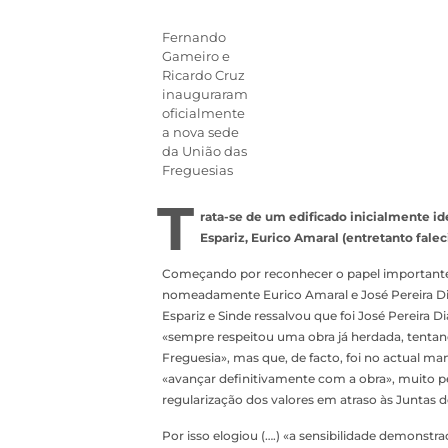
Fernando
Gameiro e
Ricardo Cruz
inauguraram
oficialmente
a nova sede
da União das
Freguesias
T
rata-se de um edificado inicialmente id
Espariz, Eurico Amaral (entretanto fale
Começando por reconhecer o papel importante d
nomeadamente Eurico Amaral e José Pereira Dia
Espariz e Sinde ressalvou que foi José Pereira Di
«sempre respeitou uma obra já herdada, tentand
Freguesia», mas que, de facto, foi no actual m
«avançar definitivamente com a obra», muito 
regularização dos valores em atraso às Juntas d
Por isso elogiou (….) «a sensibilidade demonstr