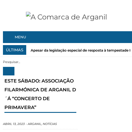
MENU
ÚLTIMAS
Apesar da legislação especial de resposta à tempestade Kri
ESTE SÁBADO: ASSOCIAÇÃO
FILARMÓNICA DE ARGANIL D
´Á “CONCERTO DE
PRIMAVERA”
ABRIL 13, 2023
-
ARGANIL
,
NOTÍCIAS