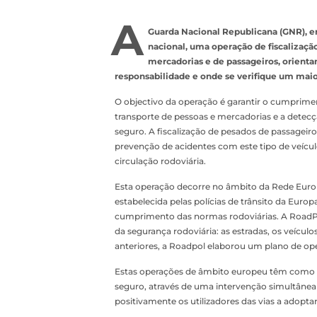
A
Guarda Nacional Republicana (GNR), ent
nacional, uma operação de fiscalização
mercadorias e de passageiros, orientand
responsabilidade e onde se verifique um maio
O objectivo da operação é garantir o cumprimen
transporte de pessoas e mercadorias e a detec
seguro. A fiscalização de pesados de passagei
prevenção de acidentes com este tipo de veícu
circulação rodoviária.
Esta operação decorre no âmbito da Rede Europe
estabelecida pelas polícias de trânsito da Europ
cumprimento das normas rodoviárias. A RoadPol
da segurança rodoviária: as estradas, os veículo
anteriores, a Roadpol elaborou um plano de ope
Estas operações de âmbito europeu têm como pr
seguro, através de uma intervenção simultânea 
positivamente os utilizadores das vias a ado