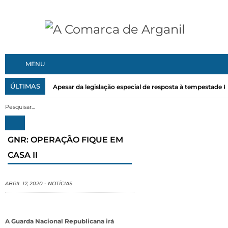
MENU
ÚLTIMAS
Apesar da legislação especial de resposta à tempestade Kri
GNR: OPERAÇÃO FIQUE EM
CASA II
ABRIL 17, 2020
-
NOTÍCIAS
A Guarda Nacional Republicana irá