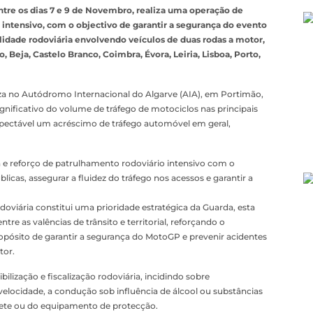
tre os dias 7 e 9 de Novembro, realiza uma operação de
intensivo, com o objectivo de garantir a segurança do evento
idade rodoviária envolvendo veículos de duas rodas a motor,
, Beja, Castelo Branco, Coimbra, Évora, Leiria, Lisboa, Porto,
za no Autódromo Internacional do Algarve (AIA), em Portimão,
nificativo do volume de tráfego de motociclos nas principais
expectável um acréscimo de tráfego automóvel em geral,
e reforço de patrulhamento rodoviário intensivo com o
icas, assegurar a fluidez do tráfego nos acessos e garantir a
oviária constitui uma prioridade estratégica da Guarda, esta
re as valências de trânsito e territorial, reforçando o
opósito de garantir a segurança do MotoGP e prevenir acidentes
tor.
ilização e fiscalização rodoviária, incidindo sobre
locidade, a condução sob influência de álcool ou substâncias
acete ou do equipamento de protecção.