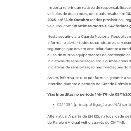
Importa referir que na área de responsabilidad
veículos de duas rodas, dos quais resultaram
10
2025
, até
15 de Outubro
(dados provisórios), re
veículos, com
98 vítimas mortais
,
547 feridos 
Nesta sequência, a Guarda Nacional Republicana
informar e alertar todos os condutores, em espe
segurança que devem acautelar durante a con
e uso de outros equipamentos de protecção co
iniciativas de sensibilização em algumas áreas 
iniciativas de sensibilização nas imediações d
Assim, informa-se que por forma a garantir a s
interdito durante o período do Grande Prémio 
Vias Interditas no período 14h-17h de 09/11/2
CM 1054 (principal ligação ao AIA) senti
Alternativa: A partir da EN 125, na localidade d
do Farelo e Vidigal Velho através do CM 1145.