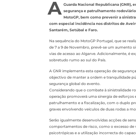
A
Guarda Nacional Republicana (GNR), en
segurança e patrulhamento rodoviário 
MotoGP, bem como prevenir a sinistral
com especial incidência nos distritos de Aveiro
Santarém, Setúbal e Faro.
Na sequência do MotoGP Portugal, que se reali
de 7 a 9 de Novembro, prevê-se um aumento sig
vias de acesso ao Algarve. Adicionalmente, é 
sobretudo rumo ao sul do País.
A GNR implementa esta operação de segurança 
objectivo de manter a ordem e tranquilidade públ
segurança global do evento.
Considerando que o combate à sinistralidade rod
operação promoverá uma sinergia de esforços ent
patrulhamento e a fiscalização, com o duplo pr
graves envolvendo veículos de duas rodas a mo
Serão igualmente desenvolvidas acções de sensib
comportamentos de risco, como o excesso de ve
psicotrópicas e a utilização incorrecta do cap