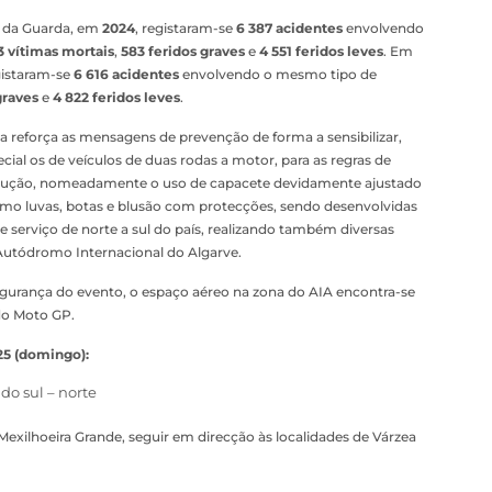
e da Guarda, em
2024
, registaram-se
6 387 acidentes
envolvendo
3 vítimas mortais
,
583 feridos graves
e
4 551 feridos leves
. Em
gistaram-se
6 616 acidentes
envolvendo o mesmo tipo de
graves
e
4 822 feridos leves
.
 reforça as mensagens de prevenção de forma a sensibilizar,
cial os de veículos de duas rodas a motor, para as regras de
dução, nomeadamente o uso de capacete devidamente ajustado
mo luvas, botas e blusão com protecções, sendo desenvolvidas
de serviço de norte a sul do país, realizando também diversas
o Autódromo Internacional do Algarve.
egurança do evento, o espaço aéreo na zona do AIA encontra-se
do Moto GP.
025 (domingo):
do sul – norte
e Mexilhoeira Grande, seguir em direcção às localidades de Várzea