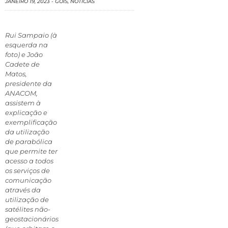
JANEIRO 19, 2023
-
GÓIS
,
NOTÍCIAS
Rui Sampaio (à
esquerda na
foto) e João
Cadete de
Matos,
presidente da
ANACOM,
assistem à
explicação e
exemplificação
da utilização
de parabólica
que permite ter
acesso a todos
os serviços de
comunicação
através da
utilização de
satélites não-
geostacionários