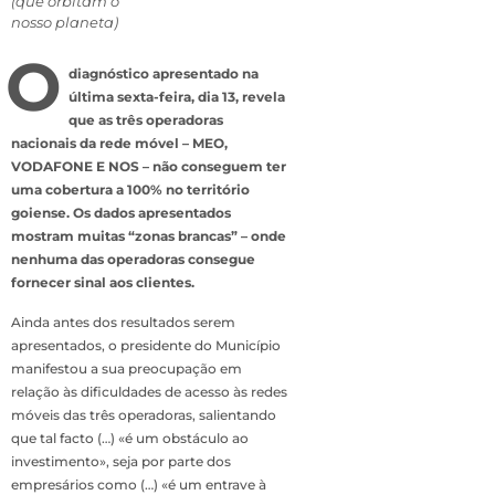
(que orbitam o
nosso planeta)
O
diagnóstico apresentado na
última sexta-feira, dia 13, revela
que as três operadoras
nacionais da rede móvel – MEO,
VODAFONE E NOS – não conseguem ter
uma cobertura a 100% no território
goiense. Os dados apresentados
mostram muitas “zonas brancas” – onde
nenhuma das operadoras consegue
fornecer sinal aos clientes.
Ainda antes dos resultados serem
apresentados, o presidente do Município
manifestou a sua preocupação em
relação às dificuldades de acesso às redes
móveis das três operadoras, salientando
que tal facto (…) «é um obstáculo ao
investimento», seja por parte dos
empresários como (…) «é um entrave à