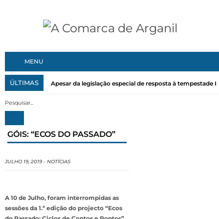
MENU
ÚLTIMAS
Apesar da legislação especial de resposta à tempestade Kri
GÓIS: “ECOS DO PASSADO”
JULHO 19, 2019
-
NOTÍCIAS
A 10 de Julho, foram interrompidas as
sessões da 1.ª edição do projecto “Ecos
do Passado: Ciclos de Contos e Pontos”,