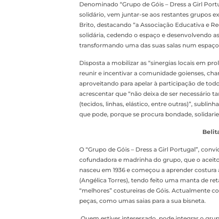
Denominado “Grupo de Góis – Dress a Girl Portug
solidário, vem juntar-se aos restantes grupos 
Brito, destacando “a Associação Educativa e Re
solidária, cedendo o espaço e desenvolvendo as
transformando uma das suas salas num espaço de
Disposta a mobilizar as “sinergias locais em prol
reunir e incentivar a comunidade goienses, cham
aproveitando para apelar à participação de tod
acrescentar que “não deixa de ser necessário t
(tecidos, linhas, elástico, entre outras)”, sub
que pode, porque se procura bondade, solidarie
Belit
O “Grupo de Góis – Dress a Girl Portugal”, conv
cofundadora e madrinha do grupo, que o aceito
nasceu em 1936 e começou a aprender costura a
(Angélica Torres), tendo feito uma manta de re
“melhores” costureiras de Góis. Actualmente c
peças, como umas saias para a sua bisneta.
Quem estiver interessado, pode integrar o gru