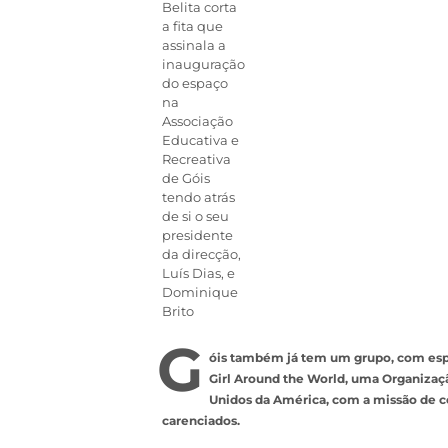
Belita corta
a fita que
assinala a
inauguração
do espaço
na
Associação
Educativa e
Recreativa
de Góis
tendo atrás
de si o seu
presidente
da direcção,
Luís Dias, e
Dominique
Brito
G
óis também já tem um grupo, com espa
Girl Around the World, uma Organiza
Unidos da América, com a missão de c
carenciados.