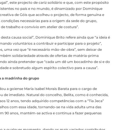
al”, este projecto de cariz solidário e que, com este propósito
existentes no país e no mundo, é dinamizado por Dominique
creativa de Góis que acolheu o projecto, de forma genuína e
 condições necessárias para a origem da sede do grupo,
 trabalho e convívio em atelier de costura”.
 desta causa social”, Dominique Brito refere ainda que “a ideia é
ando voluntários a contribuir e participar para o projeto”,
os, uma vez que “é necessário mão-de-obra”, sem deixar de
ambém solidariedade através de ofertas de matéria-prima
linhando ainda pretender que “cada um dê um bocadinho de si e do
dade e sobretudo algum espírito colectivo para a causa”.
a a madrinha do grupo
idou a goiense Maria Isabel Morais Barata para o cargo de
u de imediato. Natural do concelho, Belita, como é conhecida,
os 12 anos, tendo adquirido competências com a “Tia Jeca”
talhos com essa idade, tornando-se na vida adulta uma das
om 90 anos, mantém-se activa e continua a fazer pequenas
po a qualquer momento, dando os mais variados contributos,