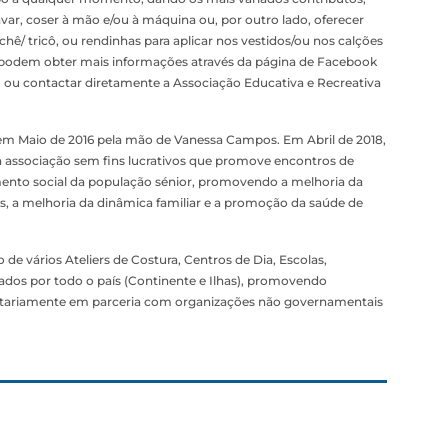
havar, coser à mão e/ou à máquina ou, por outro lado, oferecer
ochê/ tricô, ou rendinhas para aplicar nos vestidos/ou nos calções
r podem obter mais informações através da página de Facebook
l) ou contactar diretamente a Associação Educativa e Recreativa
 em Maio de 2016 pela mão de Vanessa Campos. Em Abril de 2018,
a associação sem fins lucrativos que promove encontros de
mento social da população sénior, promovendo a melhoria da
res, a melhoria da dinâmica familiar e a promoção da saúde de
de vários Ateliers de Costura, Centros de Dia, Escolas,
ados por todo o país (Continente e Ilhas), promovendo
oritariamente em parceria com organizações não governamentais