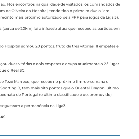
ção. Nos encontros na qualidade de visitados, os comandados de
 de Oliveira do Hospital, tendo tido o primeiro duelo “em
recinto mais próximo autorizado pela FPF para jogos da Liga 3).
 (cerca de 20km) foi a infraestrutura que recebeu as partidas em
a do Hospital somou 20 pontos, fruto de três vitórias, 11 empates e
ou duas vitórias e dois empates e ocupa atualmente o 2.º lugar
que o Real SC.
a de Tozé Marreco, que recebe no próximo fim-de-semana o
 Sporting B, tem mais oito pontos que o Oriental Dragon, último
peonato de Portugal (o último classificado é despromovido).
 asseguraram a permanência na Liga3.
RAS