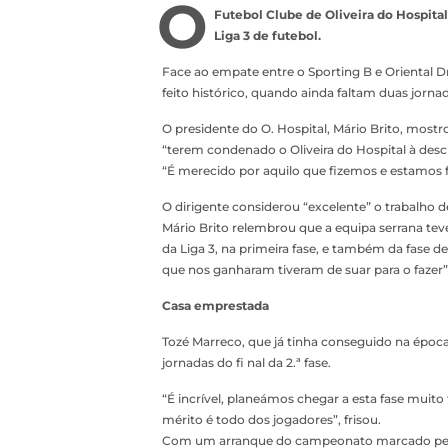
O
Futebol Clube de Oliveira do Hospital
Liga 3 de futebol.
Face ao empate entre o Sporting B e Oriental 
feito histórico, quando ainda faltam duas jorna
O presidente do O. Hospital, Mário Brito, most
“terem condenado o Oliveira do Hospital à des
“É merecido por aquilo que fizemos e estamos fe
O dirigente considerou “excelente” o trabalho d
Mário Brito relembrou que a equipa serrana tev
da Liga 3, na primeira fase, e também da fase
que nos ganharam tiveram de suar para o fazer”
Casa emprestada
Tozé Marreco, que já tinha conseguido na época
jornadas do fi nal da 2.ª fase.
“É incrível, planeámos chegar a esta fase muit
mérito é todo dos jogadores”, frisou.
Com um arranque do campeonato marcado pelos 