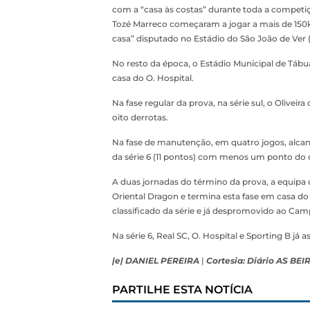
com a “casa às costas” durante toda a competi
Tozé Marreco começaram a jogar a mais de 150km
casa” disputado no Estádio do São João de Ver (
No resto da época, o Estádio Municipal de Tábua
casa do O. Hospital.
Na fase regular da prova, na série sul, o Oliveir
oito derrotas.
Na fase de manutenção, em quatro jogos, alcanç
da série 6 (11 pontos) com menos um ponto do 
A duas jornadas do término da prova, a equip
Oriental Dragon e termina esta fase em casa do
classificado da série e já despromovido ao Cam
Na série 6, Real SC, O. Hospital e Sporting B já
|e| DANIEL PEREIRA
|
Cortesia: Diário AS BEI
PARTILHE ESTA NOTÍCIA