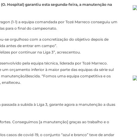
 (O. Hospital) garantiu esta segunda-feira, a manutenção na
Dragon (1-1) a equipa comandada por Tozé Marreco conseguiu um
das para o final do campeonato.
rou-se orgulhoso com a concretização do objetivo depois de
cida antes de entrar em campo”.
lizes por continuar na Liga 3”, acrescentou.
esenvolvido pela equipa técnica, liderada por Tozé Marreco.
e um orçamento inferior à maior parte das equipas da série sul
 de manutenção/descida. “Fomos uma equipa competitiva e os
, enalteceu.
 passada a subida à Liga 3, garante agora a manutenção a duas
o fortes. Conseguimos [a manutenção] graças ao trabalho e o
casos de covid-19, o conjunto “azul e branco” teve de andar