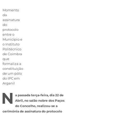
Momento
da
assinatura
do
protocolo
entre o
Município e
o Instituto
Politécnico
de Coimbra
que
formaliza a
constituição
de um pólo
do IPC em
Arganil
N
a passada terça-feira, dia 22 de
Abril, no salão nobre dos Paços
do Concelho, realizou-se a
cerimónia de assinatura do protocolo