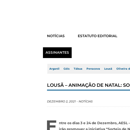
NOTÍCIAS
ESTATUTO EDITORIAL
ASSINANTES
Arganil
Góis
Tábua
Penacova
Lousã
Oliveira 
LOUSÃ – ANIMAÇÃO DE NATAL: S
DEZEMBRO 2, 2021
-
NOTÍCIAS
E
ntre os dias 3 e 24 de Dezembro, AESL 
irão promover a iniciativa “Sorteio de 