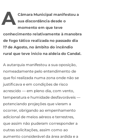
A
Câmara Municipal manifestou a
sua discordância desde o
momento em que teve
conhecimento relativamente à manobra
de fogo tático realizada no passado dia
17 de Agosto, no âmbito do incêndio
rural que teve início na aldeia do Candal.
A autarquia manifestou a sua oposição,
nomeadamente pelo entendimento de
que foi realizada numa zona onde não se
justificava e em condições de risco
acrescido — em pleno dia, com vento,
temperatura e humidade desfavoráveis —
potenciando projeções que vieram a
ocorrer, obrigando ao empenhamento
adicional de meios aéreos e terrestres,
que assim não puderam corresponder a
outras solicitações, assim como ao
aumento considerável da área ardida e a